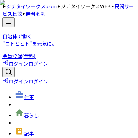
ジチタイワークス.com
ジチタイワークスWEB
民間サー
ビス比較
無料名刺
自治体で働く
“コトとヒト”を元気に。
会員登録(無料)
ログイン
ログイン
ログイン
ログイン
仕事
暮らし
記事