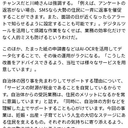
チャンスだと川崎さんは強調する。「例えば、アンケートの
返答がない場合、SMSなら大勢の住民に一斉に返事を催促
することができます。また、面談の日が近くなったらアラー
トで知らせるように設定することも可能です」。デジタルツ
ールを活用して煩雑な作業をなくせば、業務の効率化だけで
なく人的ミスも防げるというわけだ。
このほか、たまった紙の申請書などはAI-OCRを活用してデ
ータ化することで、その後の運用がラクになる。「こうした
改善をアドバイスできるよう、当社では様々なサービスを用
意しています」。
自治体の困り事を先まわりしてサポートする理由について、
「サービスの財源が税金であることを自覚しているからで
す。自治体からの受託業務は、住民のメリットになるかを常
に意識しています」と話す。「同時に、自治体の方針などを
理解した上でサポートすることも心がけています。今回の事
業は、妊娠・出産・子育てという人生の大切なステージにあ
る住民を支えるもの。それぞれの気持ちに寄り添えるよう、