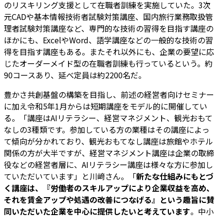
のリスキリング支援として在職者訓練を実施していた。3次
元CADや基本情報技術者試験対策講座、国内旅行業務取扱管
理者試験対策講座など、専門的な技術の習得を目指す講座の
ほかにも、ExcelやWord、語学講座などの一般的な技術の習
得を目指す講座もある。またそれ以外にも、企業の要望に応
じたオーダーメイド型の在職者訓練も行っているという。約
90コースあり、延べ定員は約2200名だ。
豊かさ共創基盤の構築を目指し、前述の経営者向けセミナー
に加え令和5年1月からは短期講座をモデル的に開催してい
る。「講座はAIリテラシー、経営マネジメント、観光おもて
なしの3種類です。参加している方の業種はその講座によっ
て傾向が分かれており、観光おもてなし講座は旅館やホテル
関係の方が大半ですが、経営マネジメント講座は企業の取締
役などの経営者層に、AIリテラシー講座は様々な方に参加し
ていただいています」と川﨑さん。「
新たな仕組みにもとづ
く講座は、『労働者のスキルアップにより企業収益を高め、
それを賃金アップや処遇の改善につなげる』という趣旨に賛
同いただいた企業を中心に提供したいと考えています
。中小