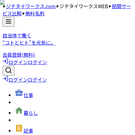
ジチタイワークス.com
ジチタイワークスWEB
民間サー
ビス比較
無料名刺
自治体で働く
“コトとヒト”を元気に。
会員登録(無料)
ログイン
ログイン
ログイン
ログイン
仕事
暮らし
記事