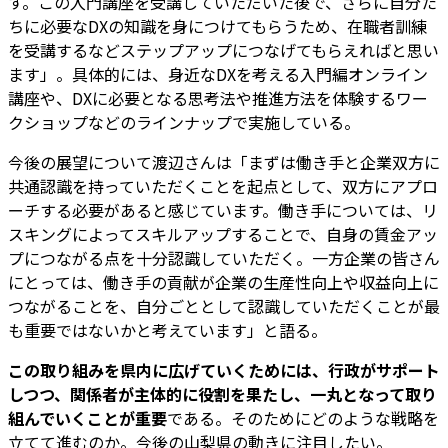
す。この入門講座を受講していただいた後で、さらに自分た
ちに必要なDXの知識を身につけてもらうため、在職者訓練
を受講するなどステップアップにつなげてもらえればと思い
ます」。具体的には、身近なDXを考える入門編オンライン
講座や、DXに必要となる思考法や推進方法を体験するワー
クショップなどのラインナップで実施している。
今後の展望について渡辺さんは「まずは働き手と企業双方に
共通認識を持っていただくことを起点として、双方にアプロ
ーチする必要があると感じています。働き手については、リ
スキングによってスキルアップすることで、自身の賃金アッ
プにつながる点を十分認識していただく。一方企業の皆さん
にとっては、働き手の貢献が企業の生産性向上や収益向上に
つながることを、自分ごととして認識していただくことが最
も重要ではないかと考えています」と語る。
この取り組みを県内に広げていくためには、行政がサポート
しつつ、関係者が主体的に役割を果たし、一丸となって取り
組んでいくことが重要
である。そのためにどのような戦略を
立てて進むのか。今後の山梨県の動きに注目したい。