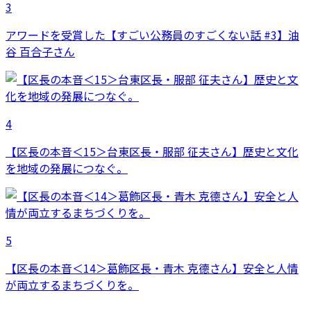
3
アワードを受賞した【すごい公務員のすごくない話 #3】油
谷 百合子さん
4
【区長の本音＜15＞台東区長・服部 征夫さん】歴史と文化
を地域の発展につなぐ。
5
【区長の本音＜14＞葛飾区長・青木 克德さん】安全と人情
が両立するまちづくりを。