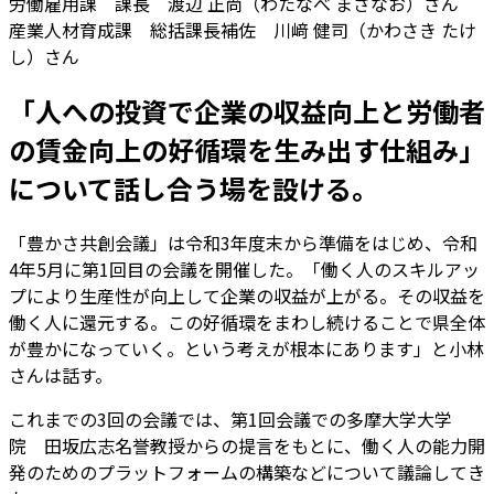
労働雇用課 課長 渡辺 正尚（わたなべ まさなお）さん
産業人材育成課 総括課長補佐 川﨑 健司（かわさき たけ
し）さん
「人への投資で企業の収益向上と労働者
の賃金向上の好循環を生み出す仕組み」
について話し合う場を設ける。
「豊かさ共創会議」は令和3年度末から準備をはじめ、令和
4年5月に第1回目の会議を開催した。「働く人のスキルアッ
プにより生産性が向上して企業の収益が上がる。その収益を
働く人に還元する。この好循環をまわし続けることで県全体
が豊かになっていく。という考えが根本にあります」と小林
さんは話す。
これまでの3回の会議では、第1回会議での多摩大学大学
院 田坂広志名誉教授からの提言をもとに、働く人の能力開
発のためのプラットフォームの構築などについて議論してき