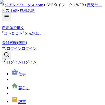
ジチタイワークス.com
ジチタイワークスWEB
民間サー
ビス比較
無料名刺
自治体で働く
“コトとヒト”を元気に。
会員登録(無料)
ログイン
ログイン
ログイン
ログイン
仕事
暮らし
記事