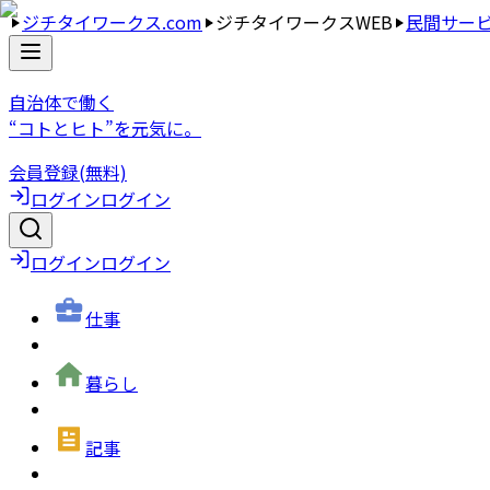
ジチタイワークス.com
ジチタイワークスWEB
民間サー
自治体で働く
“コトとヒト”を元気に。
会員登録(無料)
ログイン
ログイン
ログイン
ログイン
仕事
暮らし
記事