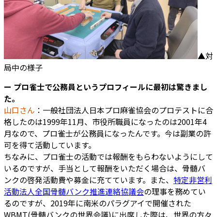
▲対
局中の様子
ー プロ雀士で公務員というプロフィールに最初は驚きまし
た。
山口さん
：一般社団法人日本プロ麻雀協会のプロテストに合
格したのは1999年11月、市役所職員になったのは2001年4
月なので、プロ雀士が公務員になったんです。今は副業の許
可を得て活動しています。
ちなみに、プロ雀士の活動では報酬をもらわないようにして
いるのですが、手当として報酬をいただく場合は、骨髄バ
ンクの啓発活動費や募金に充てています。また、
特定非営利
活動法人全国骨髄バンク推進連絡協議会
の理事を務めてい
るのですが、2019年に南米のパラグアイで開催された
WBMT(骨髄バンクの世界会議)に出席した際は、世界の方々