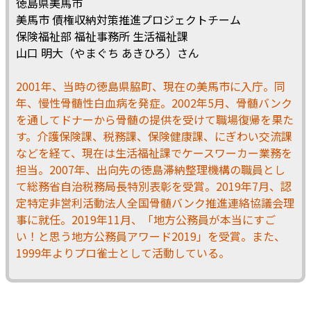
徳島県美馬市
美馬市 債権収納対策推進プロジェクトチーム
保険福祉部 福祉事務所 生活福祉課
山口 明大（やまぐち あきひろ）さん
2001年、当時の徳島県脇町、現在の美馬市に入庁。同
年、慢性骨髄性白血病を発症。2002年5月、骨髄バンク
を通してドナーから骨髄の提供を受けて職場復帰を果た
す。介護保険課、税務課、保険健康課、にぎわい交流課
などを経て、現在は生活福祉課でケースワーカー業務を
担当。2007年、出向先の徳島滞納整理機構の職員とし
て総務省自治税務局長特別表彰を受賞。2019年7月、認
定特定非営利活動法人全国骨髄バンク推進連絡協議会理
事に就任。2019年11月、「地方公務員が本当にすご
い！と思う地方公務員アワード2019」を受賞。また、
1999年よりプロ雀士として活動している。