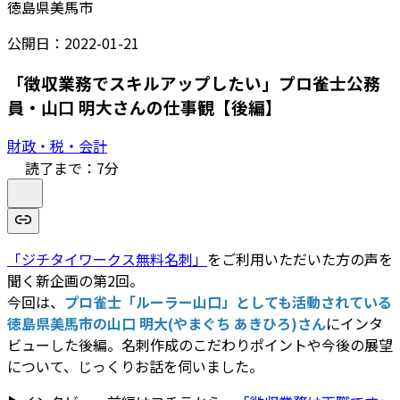
徳島県美馬市
公開日：
2022-01-21
「徴収業務でスキルアップしたい」プロ雀士公務
員・山口 明大さんの仕事観【後編】
財政・税・会計
読了まで：
7
分
「ジチタイワークス無料名刺」
をご利用いただいた方の声を
聞く新企画の第2回。
今回は、
プロ雀士「ルーラー山口」としても活動されている
徳島県美馬市の山口 明大(やまぐち あきひろ)さん
にインタ
ビューした後編。名刺作成のこだわりポイントや今後の展望
について、じっくりお話を伺いました。