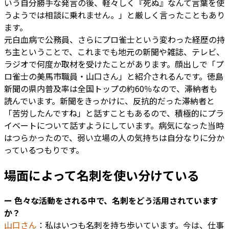
いう自分勝手な発言の後、軽々しく『死ぬ』なんて言葉を使
うようでは相談に乗れません。」と厳しく言ったこともあり
ます。
元白血病で公務員、さらにプロ雀士という変わった経歴の持
ち主ということで、これまでも地元の新聞や雑誌、テレビ、
ラジオで何度か取材を受けたことがあります。顔出しで「プ
ロ雀士の美馬市職員・山口さん」と紹介されるんです。徳島
新聞の県内普及率は全国トップの約60％なので、滞納者も
読んでいます。新聞をきっかけに、反抗的だった滞納者と
「苦労したんですね」と話すこともあるので、積極的にプラ
イベートについて話すようにしています。病気になった当時
はつらかったので、弱い立場の人の気持ちは自分なりに分か
っているつもりです。
場面によって名刺を使い分けている
ー 色々な活動をされる中で、名刺をどう活用されています
か？
山口さん
：私はいつも名刺を持ち歩いています。今は、仕事