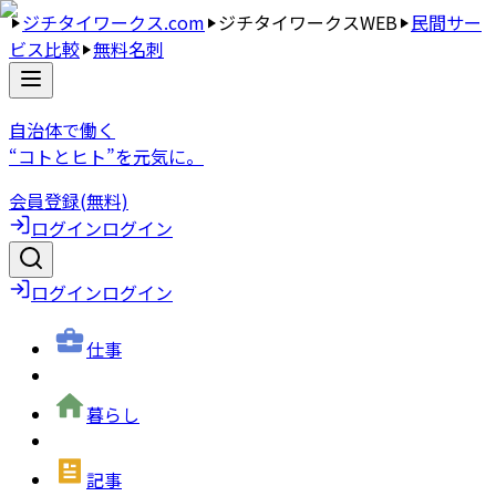
ジチタイワークス.com
ジチタイワークスWEB
民間サー
ビス比較
無料名刺
自治体で働く
“コトとヒト”を元気に。
会員登録(無料)
ログイン
ログイン
ログイン
ログイン
仕事
暮らし
記事