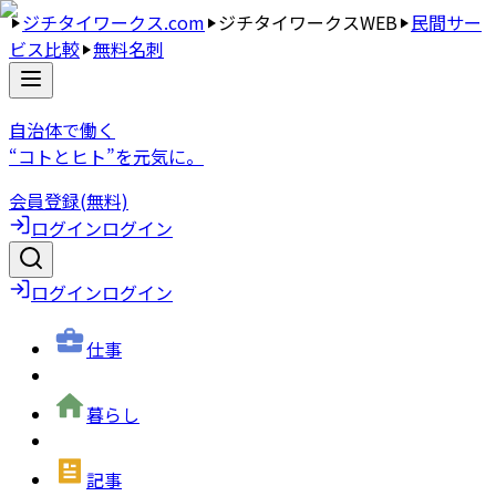
ジチタイワークス.com
ジチタイワークスWEB
民間サー
ビス比較
無料名刺
自治体で働く
“コトとヒト”を元気に。
会員登録(無料)
ログイン
ログイン
ログイン
ログイン
仕事
暮らし
記事