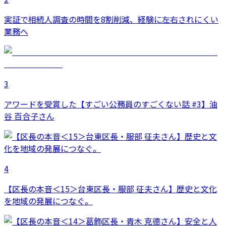
実証で相続人調査の時間を8割削減、経験に左右されにくい
業務へ
3
アワードを受賞した【すごい公務員のすごくない話 #3】油
谷 百合子さん
4
【区長の本音＜15＞台東区長・服部 征夫さん】歴史と文化
を地域の発展につなぐ。