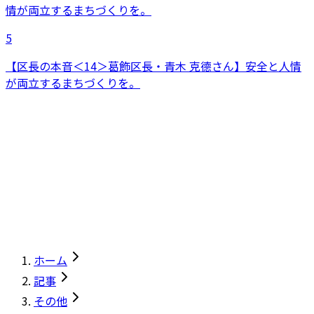
5
【区長の本音＜14＞葛飾区長・青木 克德さん】安全と人情
が両立するまちづくりを。
ホーム
記事
その他