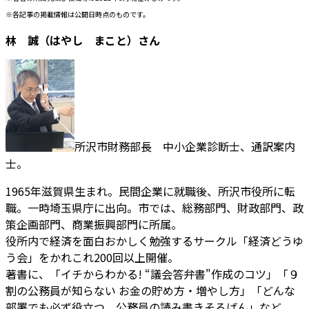
※各記事の掲載情報は公開日時点のものです。
林 誠（はやし まこと）さん
所沢市財務部長 中小企業診断士、通訳案内
士。
1965年滋賀県生まれ。民間企業に就職後、所沢市役所に転
職。一時埼玉県庁に出向。市では、総務部門、財政部門、政
策企画部門、商業振興部門に所属。
役所内で経済を面白おかしく勉強するサークル「経済どうゆ
う会」をかれこれ200回以上開催。
著書に、「イチからわかる! “議会答弁書"作成のコツ」「９
割の公務員が知らない お金の貯め方・増やし方」「どんな
部署でも必ず役立つ 公務員の読み書きそろばん」など。