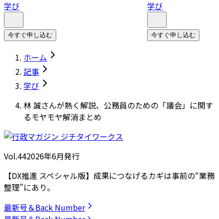
学び
学び
今すぐ申し込む
今すぐ申し込む
ホーム
記事
学び
林 誠さんが熱く解説、公務員のための「議会」に関す
るモヤモヤ解消まとめ
Vol.44
2026
年
6月発行
【DX推進 スペシャル版】成果につなげるカギは事前の“業務
整理”にあり。
最新号＆Back Number
最新号＆Back Number