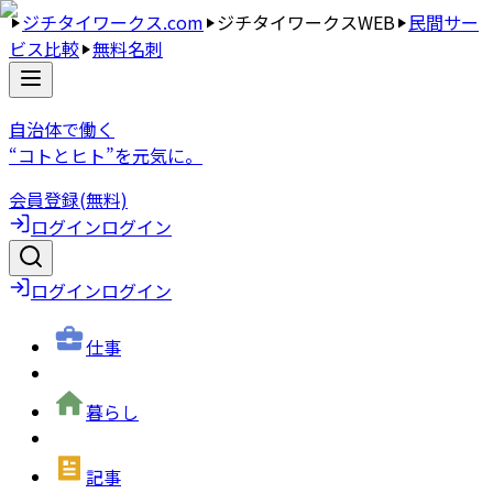
ジチタイワークス.com
ジチタイワークスWEB
民間サー
ビス比較
無料名刺
自治体で働く
“コトとヒト”を元気に。
会員登録(無料)
ログイン
ログイン
ログイン
ログイン
仕事
暮らし
記事