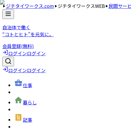
ジチタイワークス.com
ジチタイワークスWEB
民間サー
自治体で働く
“コトとヒト”を元気に。
会員登録(無料)
ログイン
ログイン
ログイン
ログイン
仕事
暮らし
記事