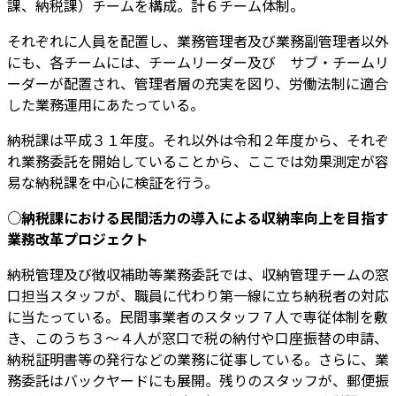
課、納税課）チームを構成。計６チーム体制。
それぞれに人員を配置し、業務管理者及び業務副管理者以外
にも、各チームには、チームリーダー及び サブ・チームリ
ーダーが配置され、管理者層の充実を図り、労働法制に適合
した業務運用にあたっている。
納税課は平成３１年度。それ以外は令和２年度から、それぞ
れ業務委託を開始していることから、ここでは効果測定が容
易な納税課を中心に検証を行う。
○納税課における民間活力の導入による収納率向上を目指す
業務改革プロジェクト
納税管理及び徴収補助等業務委託では、収納管理チームの窓
口担当スタッフが、職員に代わり第一線に立ち納税者の対応
に当たっている。民間事業者のスタッフ７人で専従体制を敷
き、このうち３～４人が窓口で税の納付や口座振替の申請、
納税証明書等の発行などの業務に従事している。さらに、業
務委託はバックヤードにも展開。残りのスタッフが、郵便振