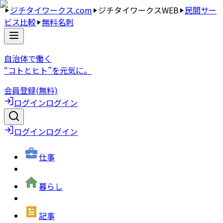
ジチタイワークス.com
ジチタイワークスWEB
民間サー
ビス比較
無料名刺
自治体で働く
“コトとヒト”を元気に。
会員登録(無料)
ログイン
ログイン
ログイン
ログイン
仕事
暮らし
記事