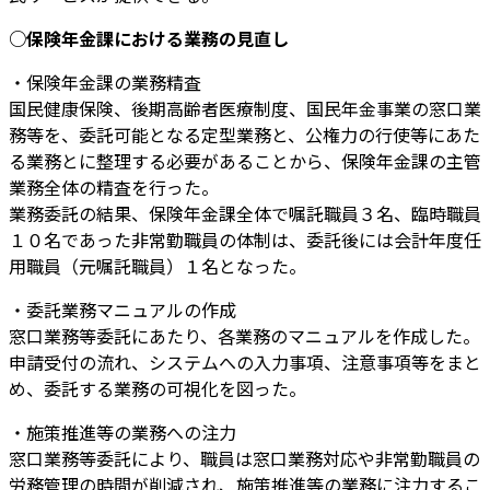
○保険年金課における業務の見直し
・保険年金課の業務精査
国民健康保険、後期高齢者医療制度、国民年金事業の窓口業
務等を、委託可能となる定型業務と、公権力の行使等にあた
る業務とに整理する必要があることから、保険年金課の主管
業務全体の精査を行った。
業務委託の結果、保険年金課全体で嘱託職員３名、臨時職員
１０名であった非常勤職員の体制は、委託後には会計年度任
用職員（元嘱託職員）１名となった。
・委託業務マニュアルの作成
窓口業務等委託にあたり、各業務のマニュアルを作成した。
申請受付の流れ、システムへの入力事項、注意事項等をまと
め、委託する業務の可視化を図った。
・施策推進等の業務への注力
窓口業務等委託により、職員は窓口業務対応や非常勤職員の
労務管理の時間が削減され、施策推進等の業務に注力するこ