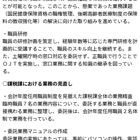
とが可能となった。このことから、懸案であった業務課題
（国民健康保険資格の職権管理、後期高齢者医療制度の保険
料の徴収強化等）の解決に向けた取り組みを進めている。
・職員研修
職員の研修計画を策定し、経験年数等に応じた専門研修を計
画的に受講することで、職員のスキル向上を継続する。ま
た、土曜開庁時の窓口対応を委託せず、正職員で行うことで
ＯＪＴを実施し、窓口業務に関する知識の継承を図ってい
る。
○課税課における業務の見直し
・会計年度任用職員制度を見据えた課税課全体の業務精査
臨時職員７名の業務内容について、委託する業務と職員が直
接携わる業務に整理し、委託後は、会計年度任用職員２名体
制で業務を行っている。
・委託業務マニュアルの作成
委託業務の実施にあたっては、事前にパソコンの操作、電話