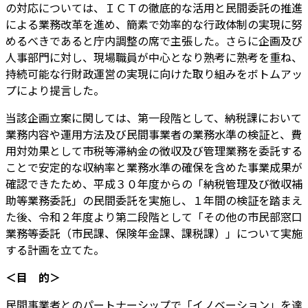
の対応については、ＩＣＴの徹底的な活用と民間委託の推進
による業務改革を進め、簡素で効率的な行政体制の実現に努
めるべきであると庁内調整の席で主張した。さらに企画及び
人事部門に対し、現場職員が中心となり熟考に熟考を重ね、
持続可能な行財政運営の実現に向けた取り組みをボトムアッ
プにより提言した。
当該企画立案に関しては、第一段階として、納税課において
業務内容や運用方法及び民間事業者の業務水準の検証と、費
用対効果として市税等滞納金の徴収及び管理業務を委託する
ことで安定的な収納率と業務水準の確保を含めた事業成果が
確認できたため、平成３０年度からの「納税管理及び徴収補
助等業務委託」の民間委託を実施し、１年間の検証を踏まえ
た後、令和２年度より第二段階として「その他の市民部窓口
業務等委託（市民課、保険年金課、課税課）」について実施
する計画を立てた。
＜目 的＞
民間事業者とのパートナーシップで「イノベーション」を達