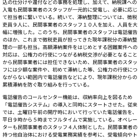
込の仕分けや還付などの事務を処理し、加えて、納税課への
入電も民間事業者のスタッフが一元的に受電し、必要に応じ
て担当者に繋いでいる。続いて、滞納整理については、徴税
吏員９人に、民間事業者のスタッフ１０人を加え、人員を大
幅に増強した。このうち、民間事業者のスタッフは電話催告
のほか、これまで徴税吏員が担ってきた現年課税分の滞納整
理の一部も担当。高額滞納案件をはじめとする困難案件への
対応は、公権力の行使につながる納税交渉が必要となること
から民間事業者には担任できないため、民間事業者のスタッ
フには少額な案件や、初めて滞納した等、公権力の行使につ
ながらない範囲内で電話催告などにより、現年課税分からの
累積滞納を防ぐ取り組みを行っている。
電話催告のコールセンター機能は、収納率向上を図るため
「電話催告システム」の導入と同時にスタートさせた。従来
では、土曜日午前の開庁時において行っていた電話催告を、
平日９時から５時までフルタイムで実施している。オペレー
ターも民間事業者のスタッフ４人体制とした。民間事業者の
持つ他自治体における受電業務実績を参考に、受電傾向やト