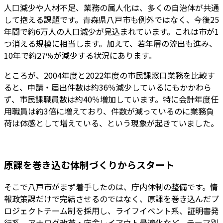
人口減少や人材不足、業務の属人化は、多くの自治体が共通
して抱える課題です。青森県八戸市も例外ではなく、今後25
年間で約6万人の人口減少が見込まれています。これは市が1
つ消える規模に相当します。加えて、若年層の流出も進み、
10年で約27％が減少する状況にあります。
ところが、2004年度と2022年度の市民課窓口業務を比較す
ると、申請・届出件数は約36％減少しているにもかかわら
ず、市民課職員数は約40％増加しています。特に会計年度任
用職員は約3倍に増えており、件数が減っているのに業務負
荷は体感として増えている、という現象が起きていました。
原課を巻き込む体制づくりからスタート
そこで八戸市がまず着手したのは、庁内体制の整備です。情
報政策課だけで完結させるのではなく、原課を巻き込んだプ
ロジェクトチーム制を採用し、ライフイベント系、証明書発
行系、アナログ改革・庁舎レイアウト最適化など、テーマ別