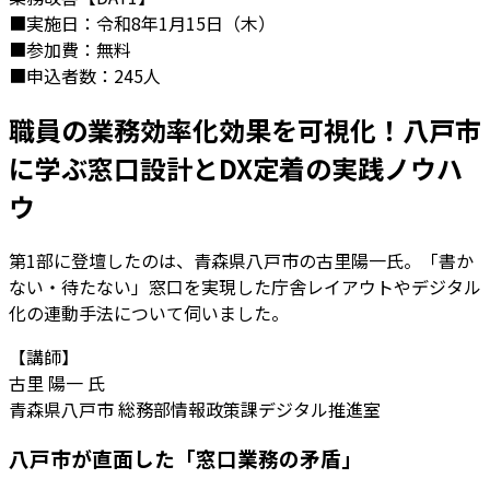
■実施日：令和8年1月15日（木）
■参加費：無料
■申込者数：245人
職員の業務効率化効果を可視化！八戸市
に学ぶ窓口設計とDX定着の実践ノウハ
ウ
第1部に登壇したのは、青森県八戸市の古里陽一氏。「書か
ない・待たない」窓口を実現した庁舎レイアウトやデジタル
化の連動手法について伺いました。
【講師】
古里 陽一 氏
青森県八戸市 総務部情報政策課デジタル推進室
八戸市が直面した「窓口業務の矛盾」