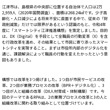
江津市は、島根県の中央部に位置する自治体で人口は2万
2,959人（2020年国勢調査）、面積は268.24㎢です。少子高
齢化・人口減少による将来不安に直面する中で、従来の「財
政削減策」だけでは限界があるという認識のもと、令和4年
度に「スマートシティ江津推進構想」を策定しました。目的
は、DX（Digital）を手段として全職員の行動変革（X）を含
む行政改革を進め、その結果として市民に寄り添ったスマー
トシティを実現すること。まずは市役所内部のデジタル化を
通じ、課題解決によって職員の行動を変えたかったという意
図もありました。
構想では改革を3つ掲げました。1つ目が市民サービスの改
革、2つ目が業務プロセスの改革（BPR＋デジタル化）、3
つ目が人と組織の改革（DX人材育成・体制構築）です。今
回のテーマであるRPAは、2の業務プロセスの改革と3の人と
組織改革に関わる取り組みとして位置づけています。