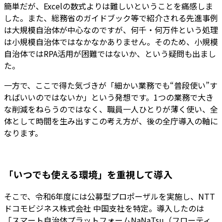
簡単だが、Excelの数式よりは難しいということを痛感しま
した。また、総務省のガイドブック等で紹介される先進事例
は大規模自治体が中心なのですが、何千・何万件という処理
は小規模自治体ではなかなかありません。そのため、小規模
自治体ではRPA活用が困難ではないか、という疑問も出まし
た。
一方で、ここで得た気づきが「細かい業務でも“普段使い”す
ればいいのではないか」という発想です。1つの業務で大き
な削減をねらうのではなく、職員一人ひとりが薄く使い、全
体として時間を生み出す――この考え方が、後の全庁導入の軸に
なります。
「いつでも使える環境」を重視して導入
そこで、令和6年度には公募型プロポーザルを実施し、NTT
ドコモビジネス株式会社 中国支社を特定。導入したのは
「スマート自治体プラットフォームNaNaTsu（フローティ