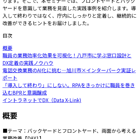
ります。そこで、本セミナーでは、フロントヤードとバック
ヤードを意識して業務を見直した実践事例を紹介します。導
入して終わりではなく、庁内にしっかりと定着し、継続的に
改善ができるヒントをお届けしました。
目次
概要
職員の業務効率化効果を可視化！八戸市に学ぶ窓口設計と
DX定着の実践ノウハウ
電話交換業務のAI化に挑む―旭川市×インターパーク実証レ
ポート
「導入して終わり」にしない。RPAをきっかけに職員を巻き
込むBPRと意識醸成
イントラネットでDX（Data X-Link)
概要
■テーマ：バックヤードとフロントヤード、両面から考える
業務改善【DAY1】