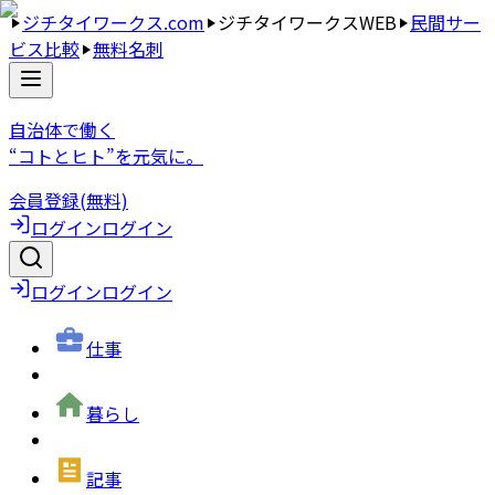
ジチタイワークス.com
ジチタイワークスWEB
民間サー
ビス比較
無料名刺
自治体で働く
“コトとヒト”を元気に。
会員登録(無料)
ログイン
ログイン
ログイン
ログイン
仕事
暮らし
記事