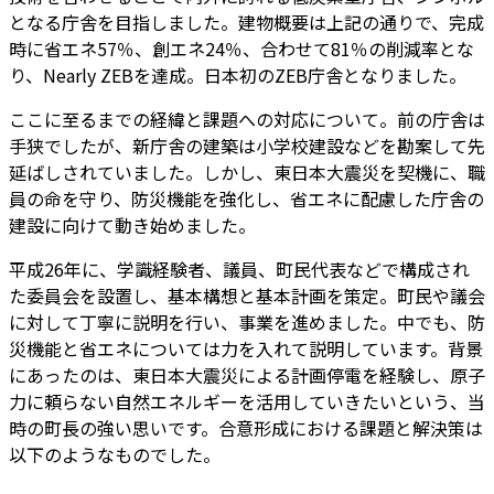
となる庁舎を目指しました。建物概要は上記の通りで、完成
時に省エネ57％、創エネ24％、合わせて81％の削減率とな
り、Nearly ZEBを達成。日本初のZEB庁舎となりました。
ここに至るまでの経緯と課題への対応について。前の庁舎は
手狭でしたが、新庁舎の建築は小学校建設などを勘案して先
延ばしされていました。しかし、東日本大震災を契機に、職
員の命を守り、防災機能を強化し、省エネに配慮した庁舎の
建設に向けて動き始めました。
平成26年に、学識経験者、議員、町民代表などで構成され
た委員会を設置し、基本構想と基本計画を策定。町民や議会
に対して丁寧に説明を行い、事業を進めました。中でも、防
災機能と省エネについては力を入れて説明しています。背景
にあったのは、東日本大震災による計画停電を経験し、原子
力に頼らない自然エネルギーを活用していきたいという、当
時の町長の強い思いです。合意形成における課題と解決策は
以下のようなものでした。