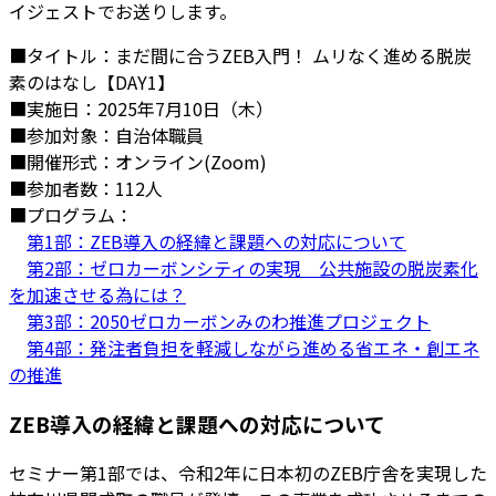
イジェストでお送りします。
■タイトル：まだ間に合うZEB入門！ ムリなく進める脱炭
素のはなし【DAY1】
■実施日：2025年7月10日（木）
■参加対象：自治体職員
■開催形式：オンライン(Zoom)
■参加者数：112人
■プログラム：
第1部：ZEB導入の経緯と課題への対応について
第2部：ゼロカーボンシティの実現 公共施設の脱炭素化
を加速させる為には？
第3部：2050ゼロカーボンみのわ推進プロジェクト
第4部：発注者負担を軽減しながら進める省エネ・創エネ
の推進
ZEB導入の経緯と課題への対応について
セミナー第1部では、令和2年に日本初のZEB庁舎を実現した