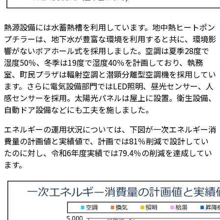
熱源設備には水蓄熱槽を利用しています。地中熱ヒートポン
プチラーは、地下水が豊富な環境を利用すると共に、環境影
響がないボアホール式を採用しました。空調は夏季28度で
湿度50％、冬季は19度で湿度40％を計画しており、執務
室、町民プラザは輻射空調と潜顕分離型空調機を採用してい
ます。さらに電気設備部門ではLED照明、昼光センサー、人
感センサーを採用。太陽光パネルは屋上に設置。衛生設備、
自動ドア設備などにも工夫を施しました。
エネルギーの運用状況については、下図が一次エネルギー消
費量の計画値と実績値で、計画では81％削減で設計してい
たのに対し、令和6年度実績では79.4％の削減を達成してい
ます。