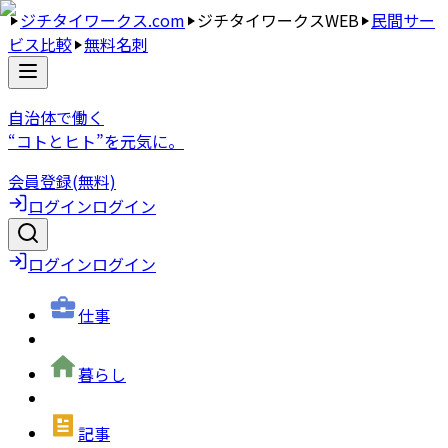
ジチタイワークス.com
ジチタイワークスWEB
民間サー
ビス比較
無料名刺
自治体で働く
“コトとヒト”を元気に。
会員登録(無料)
ログイン
ログイン
ログイン
ログイン
仕事
暮らし
記事