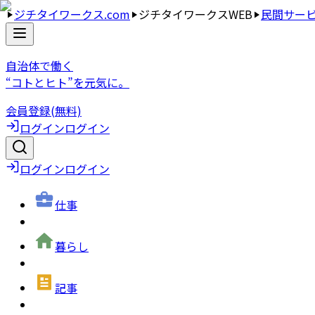
ジチタイワークス.com
ジチタイワークスWEB
民間サー
自治体で働く
“コトとヒト”を元気に。
会員登録(無料)
ログイン
ログイン
ログイン
ログイン
仕事
暮らし
記事