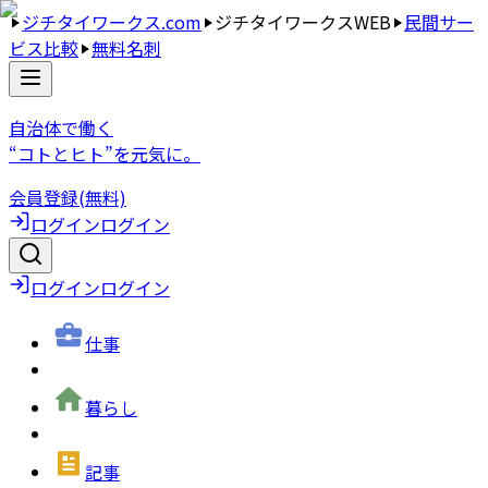
ジチタイワークス.com
ジチタイワークスWEB
民間サー
ビス比較
無料名刺
自治体で働く
“コトとヒト”を元気に。
会員登録(無料)
ログイン
ログイン
ログイン
ログイン
仕事
暮らし
記事