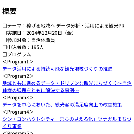
概要
□テーマ：稼げる地域へ データ分析・活用による観光PR
□実施日：2024年12月20日（金）
□参加対象：自治体職員
□申込者数：195人
□プログラム
＜Program1＞
データ活用による持続可能な観光地域づくりの推進
＜Program2＞
地域と共に進めるデータ・ドリブンな観光まちづくり～自治
体様の課題をともに解決する事例～
＜Program3＞
データを中心においた、観光客の満足度向上の改善施策
＜Program4＞
シン・コンパクトシティ「まちの見える化」ツナガルまちづ
くり事業
＜Program5＞