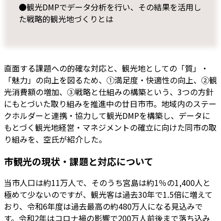
●観光DMPでデータ分析を行い、その結果を活用し
た戦略的観光地づくりとは
直面する課題への的確な対応と、観光地としての「質」・
「魅力」の向上を図るため、①満足度・快適性の向上、②観
光消費額の増加、③戦略と仕組みの構築という、3つの方針
にもとづいた取り組みを推進中の廿日市市。地域内のステー
クホルダーと連携・協力して観光DMPを構築し、データに
もとづく観光地経営・マネジメントの確立に向けた同市の取
り組みを、空氏が紹介した。
市観光の現状・課題と対応について
当市人口は約11万人で、そのうち宮島は約1％の1,400人と
極めて少ないのですが、観光客は過去30年で1.5倍に増えて
おり、令和6年度は過去最高の約480万人になる見込みで
す。令和2年はコロナ禍の影響で200万人前後まで落ち込み