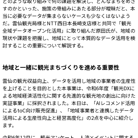
どのような取り組みで何の課題を解決し、どんなまちをめざ
すのかといった、施策の骨組みにあたる部分が曖昧だと、本
当に必要なデータが集まらないケースも少なくはないよう
だ。雲仙観光局様とNTT西日本長崎支店様と共同で「観光
全域データオープン化活用」に取り組んだ原田氏が、地域の
現状や課題を把握し、地域にとって本質的なデータ活用を検
討することの重要について解説する。
地域と一緒に観光まちづくりを進める重要性
雲仙の観光収益向上、データを活用し地域の事業者の生産性
を上げることを目的とした本事業は、令和6年度「観光DXに
よる地域経済活性化に関する先進的な観光地の創出に向けた
実証事業」に採択されました。本日は、「AIレコメンド活用
によるtoC向け販売促進」、「地域事業者と連携したデータ
活用による生産性向上と経営高度化」の2点を中心に紹介し
ます。
令和6年12月に、観光アンケート、人流×イベントに関する