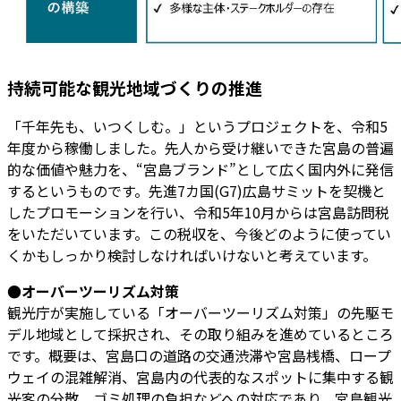
持続可能な観光地域づくりの推進
「千年先も、いつくしむ。」というプロジェクトを、令和5
年度から稼働しました。先人から受け継いできた宮島の普遍
的な価値や魅力を、“宮島ブランド”として広く国内外に発信
するというものです。先進7カ国(G7)広島サミットを契機と
したプロモーションを行い、令和5年10月からは宮島訪問税
をいただいています。この税収を、今後どのように使ってい
くかもしっかり検討しなければいけないと考えています。
●オーバーツーリズム対策
観光庁が実施している「オーバーツーリズム対策」の先駆モ
デル地域として採択され、その取り組みを進めているところ
です。概要は、宮島口の道路の交通渋滞や宮島桟橋、ロープ
ウェイの混雑解消、宮島内の代表的なスポットに集中する観
光客の分散、ゴミ処理の負担などへの対応であり、宮島観光