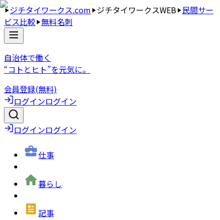
ジチタイワークス.com
ジチタイワークスWEB
民間サー
ビス比較
無料名刺
自治体で働く
“コトとヒト”を元気に。
会員登録(無料)
ログイン
ログイン
ログイン
ログイン
仕事
暮らし
記事