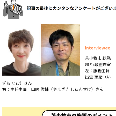
Interviewee
苫小牧市 総務
部 行政監理室
左：服務主幹
出雲 奈緒（い
ずも なお）さん
右：主任主事 山﨑 俊輔（やまざき しゅんすけ）さん