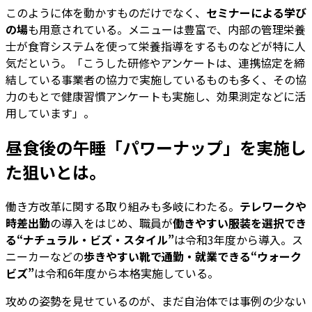
このように体を動かすものだけでなく、
セミナーによる学び
の場
も用意されている。メニューは豊富で、内部の管理栄養
士が食育システムを使って栄養指導をするものなどが特に人
気だという。「こうした研修やアンケートは、連携協定を締
結している事業者の協力で実施しているものも多く、その協
力のもとで健康習慣アンケートも実施し、効果測定などに活
用しています」。
昼食後の午睡「パワーナップ」を実施し
た狙いとは。
働き方改革に関する取り組みも多岐にわたる。
テレワークや
時差出勤
の導入をはじめ、職員が
働きやすい服装を選択でき
る“ナチュラル・ビズ・スタイル”
は令和3年度から導入。ス
ニーカーなどの
歩きやすい靴で通勤・就業できる“ウォーク
ビズ”
は令和6年度から本格実施している。
攻めの姿勢を見せているのが、まだ自治体では事例の少ない