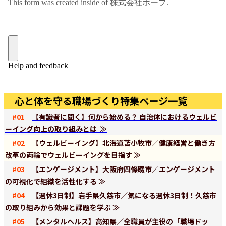
心と体を守る職場づくり特集ページ一覧
#01
【有識者に聞く】何から始める？ 自治体におけるウェルビ
ーイング向上の取り組みとは ≫
#02
【ウェルビーイング】北海道苫小牧市／健康経営と働き方
改革の両輪でウェルビーイングを目指す ≫
#03
【エンゲージメント】大阪府四條畷市／エンゲージメント
の可視化で組織を活性化する ≫
#04
【週休3日制】岩手県久慈市／気になる週休3日制！久慈市
の取り組みから効果と課題を学ぶ ≫
#05
【メンタルヘルス】高知県／全職員が主役の「職場ドッ