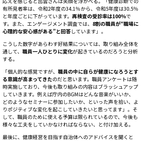
応えを感じると出雲さんは笑顔を浮かべる。「健康診断での
有所見者率は、令和2年度の34.1％から、令和5年度は30.5％
と年度ごとに下がっています。
再検査の受診率は100％
で
す。また、エンゲージメント調査では、
8割の職員が“職場に
心理的な安心感がある”と回答
しています」。
こうした数字があらわす好結果については、取り組み全体を
通して、
職員一人ひとりに変化
が起きているのだろうと分析
する。
「個人的な感覚ですが、
職員の中に自らが健康になろうとす
る意識が高まってきた
のだと思います。職員アンケートは随
時実施しており、今後も取り組みの内容はブラッシュアップ
していきます。例えば庁内のBGMはどんな音楽がいいか、
どのようなセミナーに参加したいか、といった声を拾い、よ
りポジティブな変化を起こしていきたいと思ってます」。そ
して、職員のために使える予算は限られているので、今後も
様々な工夫をしていかなければならない、と付け加える。
最後に、健康経営を目指す自治体へのアドバイスを聞くと