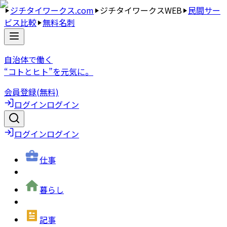
ジチタイワークス.com
ジチタイワークスWEB
民間サー
ビス比較
無料名刺
自治体で働く
“コトとヒト”を元気に。
会員登録(無料)
ログイン
ログイン
ログイン
ログイン
仕事
暮らし
記事