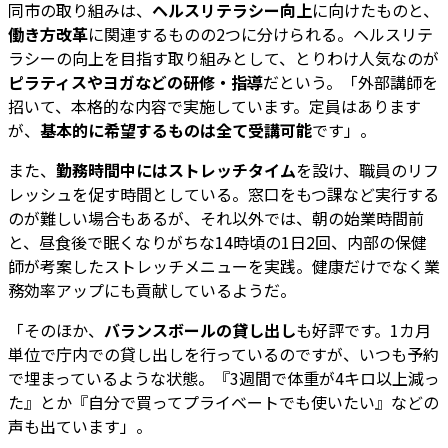
同市の取り組みは、
ヘルスリテラシー向上
に向けたものと、
働き方改革
に関連するものの2つに分けられる。ヘルスリテ
ラシーの向上を目指す取り組みとして、とりわけ人気なのが
ピラティスやヨガなどの研修・指導
だという。「外部講師を
招いて、本格的な内容で実施しています。定員はあります
が、
基本的に希望するものは全て受講可能
です」。
また、
勤務時間中にはストレッチタイム
を設け、職員のリフ
レッシュを促す時間としている。窓口をもつ課など実行する
のが難しい場合もあるが、それ以外では、朝の始業時間前
と、昼食後で眠くなりがちな14時頃の1日2回、内部の保健
師が考案したストレッチメニューを実践。健康だけでなく業
務効率アップにも貢献しているようだ。
「そのほか、
バランスボールの貸し出し
も好評です。1カ月
単位で庁内での貸し出しを行っているのですが、いつも予約
で埋まっているような状態。『3週間で体重が4キロ以上減っ
た』とか『自分で買ってプライベートでも使いたい』などの
声も出ています」。