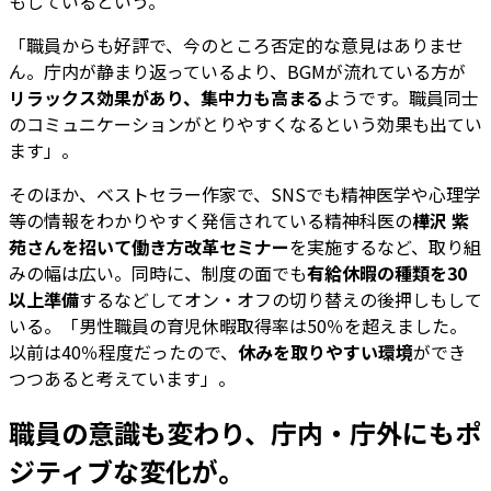
もしているという。
「職員からも好評で、今のところ否定的な意見はありませ
ん。庁内が静まり返っているより、BGMが流れている方が
リラックス効果があり、集中力も高まる
ようです。職員同士
のコミュニケーションがとりやすくなるという効果も出てい
ます」。
そのほか、ベストセラー作家で、SNSでも精神医学や心理学
等の情報をわかりやすく発信されている精神科医の
樺沢 紫
苑さんを招いて働き方改革セミナー
を実施するなど、取り組
みの幅は広い。同時に、制度の面でも
有給休暇の種類を30
以上準備
するなどしてオン・オフの切り替えの後押しもして
いる。「男性職員の育児休暇取得率は50％を超えました。
以前は40％程度だったので、
休みを取りやすい環境
ができ
つつあると考えています」。
職員の意識も変わり、庁内・庁外にもポ
ジティブな変化が。