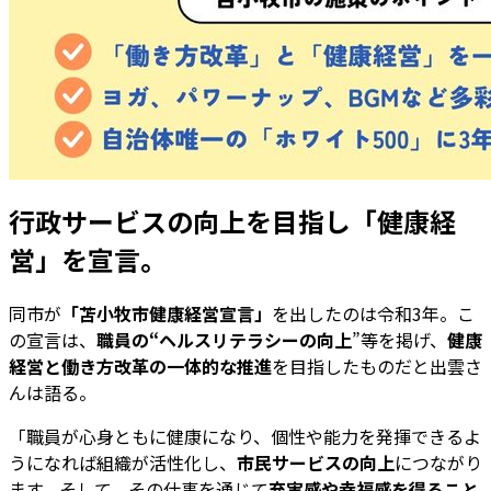
行政サービスの向上を目指し「健康経
営」を宣言。
同市が
「苫小牧市健康経営宣言」
を出したのは令和3年。こ
の宣言は、
職員の“ヘルスリテラシーの向上
”等を掲げ、
健康
経営と働き方改革の一体的な推進
を目指したものだと出雲さ
んは語る。
「職員が心身ともに健康になり、個性や能力を発揮できるよ
うになれば組織が活性化し、
市民サービスの向上
につながり
ます。そして、その仕事を通じて
充実感や幸福感を得ること