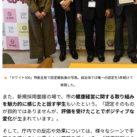
▲
「ホワイト500」市長会見で認定報告後の写真。自治体では唯一の認定を3年続けて
実現した。
また、新規採用面接の場で、市の
健康経営に関する取り組み
を魅力的に感じたと話す学生
もいたという。「認定そのもの
が目的ではありませんが、
評価を受けたことでポジティブな
変化
が生まれています」。
そして、庁内での反応や効果については、様々なシーンで手