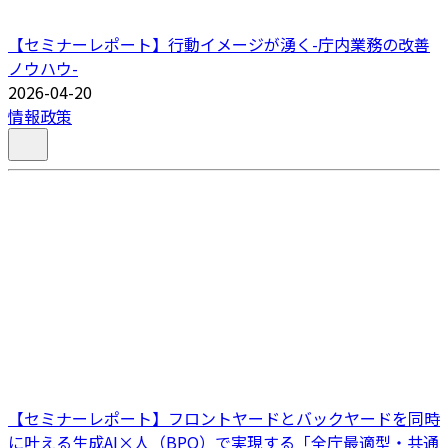
【セミナーレポート】行動イメージが湧く-庁内業務の改善
ノウハウ-
2026-04-20
情報政策
【セミナーレポート】フロントヤードとバックヤードを同時
に叶える生成AI×人（BPO）で実現する「全庁最適型・共通