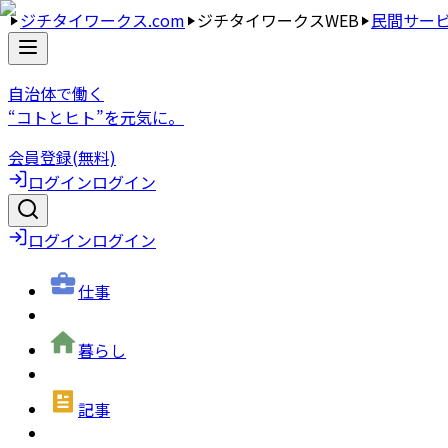
ジチタイワークス.com
ジチタイワークスWEB
民間サー
自治体で働く
“コトとヒト”を元気に。
会員登録(無料)
ログイン
ログイン
ログイン
ログイン
仕事
暮らし
記事