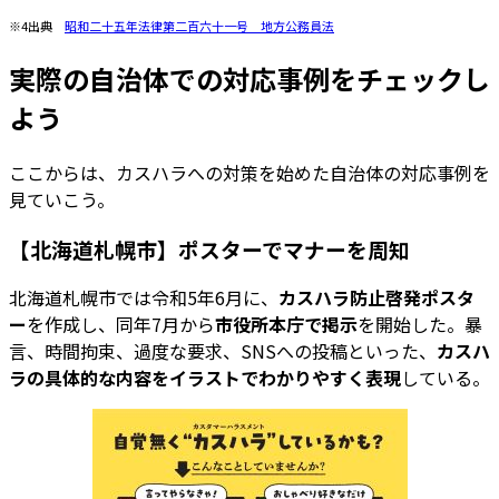
※4出典
昭和二十五年法律第二百六十一号 地方公務員法
実際の自治体での対応事例をチェックし
よう
ここからは、カスハラへの対策を始めた自治体の対応事例を
見ていこう。
【北海道札幌市】ポスターでマナーを周知
北海道札幌市では令和5年6月に、
カスハラ防止啓発ポスタ
ー
を作成し、同年7月から
市役所本庁で掲示
を開始した。暴
言、時間拘束、過度な要求、SNSへの投稿といった、
カスハ
ラの具体的な内容をイラストでわかりやすく表現
している。