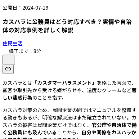
公開日：
2024-07-19
カスハラに公務員はどう対応すべき？実情や自治
体の対応事例を詳しく解説
住民生活
読了まで：
8
分
カスハラとは
「カスタマーハラスメント」
を略した言葉で、
顧客や取引先から受ける嫌がらせや、過度なクレームなど
著
しい迷惑行為
のことを指す。
カスハラ対策のため、民間企業の間ではマニュアルを整備す
る動きもあるが、明確な解決法はまだ確立されていない。カ
スハラの被害は民間企業だけではなく、
官公庁や自治体で働
く公務員にも及んでいる
ことから、
自分や同僚をカスハラか