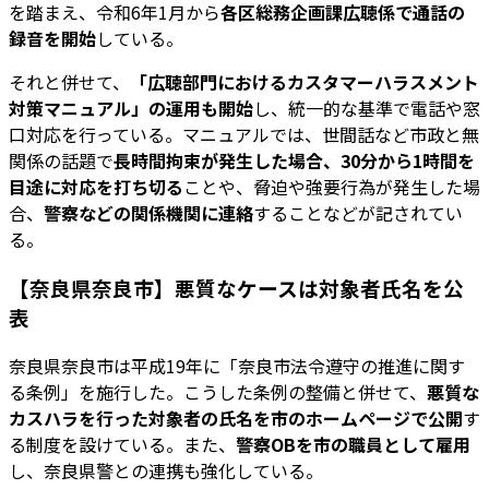
を踏まえ、令和6年1月から
各区総務企画課広聴係で通話の
録音を開始
している。
それと併せて、
「広聴部門におけるカスタマーハラスメント
対策マニュアル」の運用も開始
し、統一的な基準で電話や窓
口対応を行っている。マニュアルでは、世間話など市政と無
関係の話題で
長時間拘束が発生した場合、30分から1時間を
目途に対応を打ち切る
ことや、脅迫や強要行為が発生した場
合、
警察などの関係機関に連絡
することなどが記されてい
る。
【奈良県奈良市】悪質なケースは対象者氏名を公
表
奈良県奈良市は平成19年に「奈良市法令遵守の推進に関す
る条例」を施行した。こうした条例の整備と併せて、
悪質な
カスハラを行った対象者の氏名を市のホームページで公開
す
る制度を設けている。また、
警察OBを市の職員として雇用
し、奈良県警との連携も強化している。