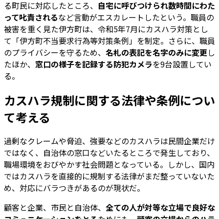
る町民に対応したところ、
自宅に呼びつけられ数時間にわた
って叱責される
など言動がエスカレートしたという。職員の
被害を重く見た伊方町は、令和5年7月にカスハラ対策とし
て「伊方町不当要求行為等対策条例」を制定。さらに、職員
のプライバシーを守るため、
名札の表記を名字のみに変更
し
たほか、
窓口の様子を記録する防犯カメラ
を9台設置してい
る。
カスハラ規制に関する法律や条例につい
て考える
過剰なクレームや脅迫、強要などのカスハラは民間企業だけ
ではなく、自治体の窓口などいたるところで発生しており、
職場環境をおびやかす社会問題となっている。しかし、国内
ではカスハラを直接的に規制する法律がまだ整っていないた
め、対応にバラつきがあるのが現状だ。
顧客と企業、市民と自治体、
全ての人が対等な立場で良好な