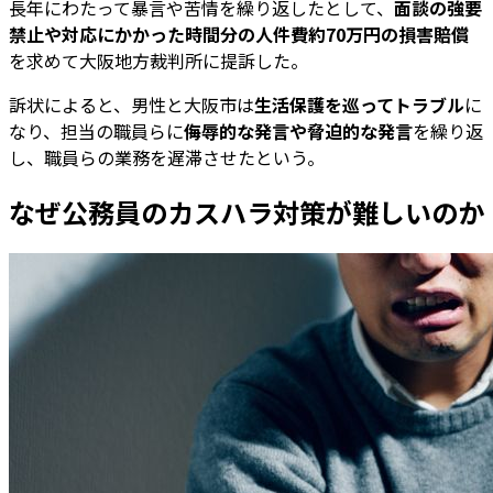
長年にわたって暴言や苦情を繰り返したとして、
面談の強要
禁止や対応にかかった時間分の人件費約70万円の損害賠償
を求めて大阪地方裁判所に提訴した。
訴状によると、男性と大阪市は
生活保護を巡ってトラブル
に
なり、担当の職員らに
侮辱的な発言や脅迫的な発言
を繰り返
し、職員らの業務を遅滞させたという。
なぜ公務員のカスハラ対策が難しいのか