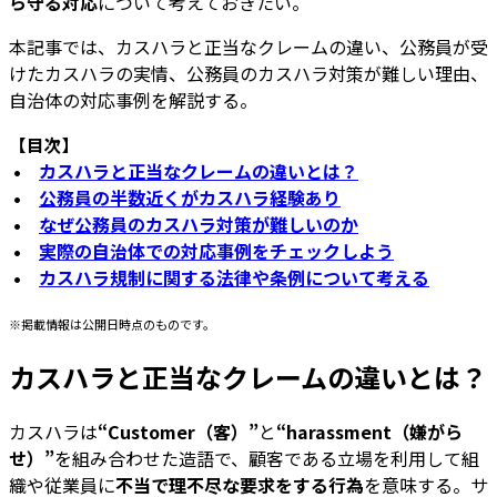
ら守る対応
について考えておきたい。
本記事では、カスハラと正当なクレームの違い、公務員が受
けたカスハラの実情、公務員のカスハラ対策が難しい理由、
自治体の対応事例を解説する。
【目次】
•
カスハラと正当なクレームの違いとは？
•
公務員の半数近くがカスハラ経験あり
•
なぜ公務員のカスハラ対策が難しいのか
•
実際の自治体での対応事例をチェックしよう
•
カスハラ規制に関する法律や条例について考える
※掲載情報は公開日時点のものです。
カスハラと正当なクレームの違いとは？
カスハラは
“Customer（客）”
と
“harassment（嫌がら
せ）”
を組み合わせた造語で、顧客である立場を利用して組
織や従業員に
不当で理不尽な要求をする行為
を意味する。サ