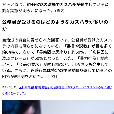
76％となり、
約4分の3の職場でカスハラが発生
している深
刻な実態が明らかになった。(※2）
公務員が受けるのはどのようなカスハラが多いの
か
自治労の調査に寄せられた回答では、公務員が受けたカスハ
ラの内容も明らかになっている。
「暴言や説教」が最も多く
約64％
で、次いで「長時間の居座り」約60％、「複数回に
及ぶクレーム」が60％となった。また、「暴力行為」が約
14％、「金品の要求」が約13％など、刑法違反も発生して
いる。さらに、
迷惑行為は特定の住民が繰り返している
との
回答が約9割を占めた。（※3）
※2・3出典
全日本自治団体労働組合 総合労働局「カスタマーハラスメントのない良好
な職場をめざして」