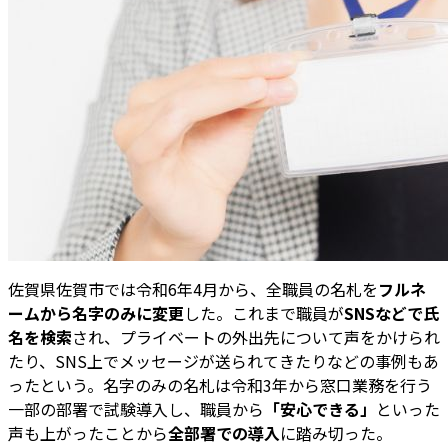
佐賀県佐賀市では令和6年4月から、全職員の名札を
フルネ
ームから名字のみに変更
した。これまで職員が
SNSなどで氏
名を検索
され、プライベートの外出先について声をかけられ
たり、SNS上でメッセージが送られてきたりなどの事例もあ
ったという。名字のみの名札は令和3年から窓口業務を行う
一部の部署で試験導入し、職員から
「安心できる」
といった
声も上がったことから
全部署での導入
に踏み切った。