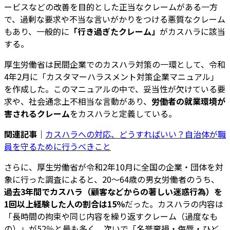
ービスなどの改善を目的とした正当なクレームがある一方
で、過剰な要求や不当な言いがかりをつける悪質なクレーム
もあり、一般的に
「行き過ぎたクレーム」
がカスハラに該当
する。
厚生労働省は民間企業でのカスハラ対策の一環として、令和
4年2月に「カスタマーハラスメント対策企業マニュアル」
を作成した。このマニュアルの中で、妥当性が欠けている要
求や、社会通念上不相当な言動があり、
労働者の就業環境が
害されるクレーム
をカスハラと定義している。
関連記事｜
カスハラへの対応、どうすればいい？自治体が職
員を守るために行うべきこと
さらに、厚生労働省が令和2年10月に全国の企業・団体を対
象に行った調査によると、20～64歳の男女労働者のうち、
過去3年間でカスハラ（顧客などからの著しい迷惑行為）を
1回以上経験した人の割合は15％
だった。カスハラの内容は
「長時間の拘束や同じ内容を繰り返すクレーム（過度なも
の）」が52％と最も多く、次いで「名誉棄損・侮辱・ひど