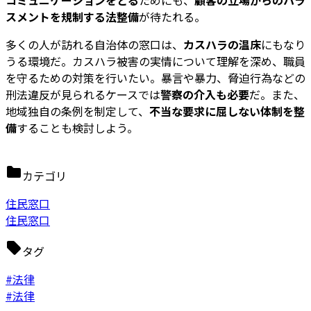
コミュニケーションをとる
ためにも、
顧客の立場からのハラ
スメントを規制する法整備
が待たれる。
多くの人が訪れる自治体の窓口は、
カスハラの温床
にもなり
うる環境だ。カスハラ被害の実情について理解を深め、職員
を守るための対策を行いたい。暴言や暴力、脅迫行為などの
刑法違反が見られるケースでは
警察の介入も必要
だ。また、
地域独自の条例を制定して、
不当な要求に屈しない体制を整
備
することも検討しよう。
カテゴリ
住民窓口
住民窓口
タグ
#法律
#法律