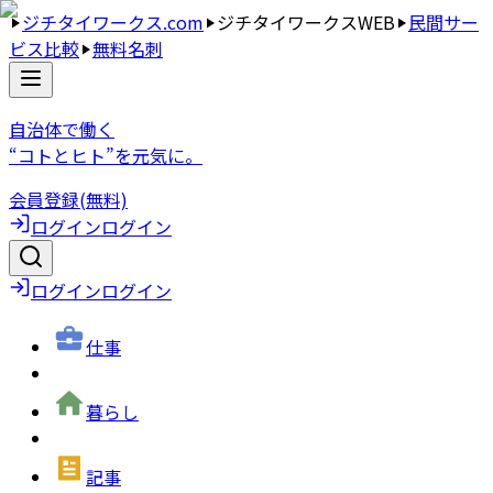
ジチタイワークス.com
ジチタイワークスWEB
民間サー
ビス比較
無料名刺
自治体で働く
“コトとヒト”を元気に。
会員登録(無料)
ログイン
ログイン
ログイン
ログイン
仕事
暮らし
記事