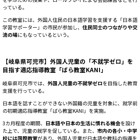
っている。
この教室には、外国人住民の日本語学習を支援する「日本語
学習サポーター」の市民が参加し、
住民同士のつながりや交
流の場
にもなっているという。
【岐阜県可児市】外国人児童の「不就学ゼロ」を
目指す適応指導教室「ばら教室KANI」
岐阜県可児市では、
外国人児童の不就学ゼロ
を目指した教育
支援を行っている。
日本語を話すことができない外国籍の児童を対象に、就学前
の初期適応指導教室「ばら教室KANI」を実施。
3カ月程度の期間、
日本語や日本の生活に慣れる機会
を設け
た上で、児童の就学を促している。また、
市内の各小・中学
校には国際教室
があり、外国人児童が日本語や教科の指導を