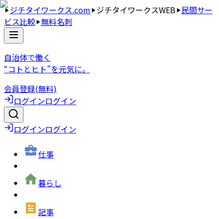
ジチタイワークス.com
ジチタイワークスWEB
民間サー
ビス比較
無料名刺
自治体で働く
“コトとヒト”を元気に。
会員登録(無料)
ログイン
ログイン
ログイン
ログイン
仕事
暮らし
記事