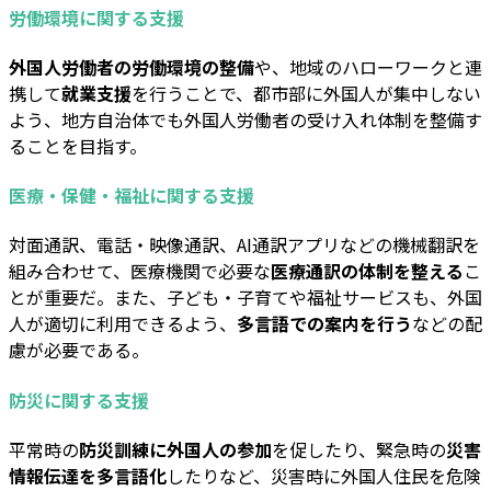
労働環境に関する支援
外国人労働者の労働環境の整備
や、地域のハローワークと連
携して
就業支援
を行うことで、都市部に外国人が集中しない
よう、地方自治体でも外国人労働者の受け入れ体制を整備す
ることを目指す。
医療・保健・福祉に関する支援
対面通訳、電話・映像通訳、AI通訳アプリなどの機械翻訳を
組み合わせて、医療機関で必要な
医療通訳の体制を整える
こ
とが重要だ。また、子ども・子育てや福祉サービスも、外国
人が適切に利用できるよう、
多言語での案内を行う
などの配
慮が必要である。
防災に関する支援
平常時の
防災訓練に外国人の参加
を促したり、緊急時の
災害
情報伝達を多言語化
したりなど、災害時に外国人住民を危険