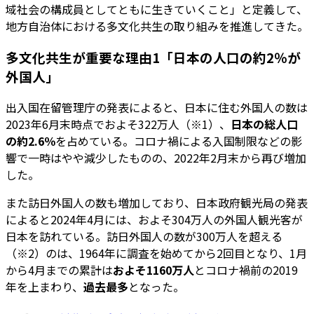
域社会の構成員としてともに生きていくこと」と定義して、
地方自治体における多文化共生の取り組みを推進してきた。
多文化共生が重要な理由1「日本の人口の約2％が
外国人」
出入国在留管理庁の発表によると、日本に住む外国人の数は
2023年6月末時点でおよそ322万人（※1）、
日本の総人口
の約2.6％
を占めている。コロナ禍による入国制限などの影
響で一時はやや減少したものの、2022年2月末から再び増加
した。
また訪日外国人の数も増加しており、日本政府観光局の発表
によると2024年4月には、およそ304万人の外国人観光客が
日本を訪れている。訪日外国人の数が300万人を超える
（※2）のは、1964年に調査を始めてから2回目となり、1月
から4月までの累計は
およそ1160万人
とコロナ禍前の2019
年を上まわり、
過去最多
となった。