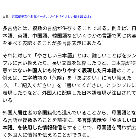
出典
東京都多文化共生ポータルサイト「やさしい日本語とは」
多言語とは、複数の言語が併存することである。例えば、日
本語、英語、中国語、韓国語などいくつかの言語で同じ内容
を並べて表記することが多言語表示にあたる。
それに対して「やさしい日本語」とは、難しいことばをシン
プルに言い換えたり、長い文章を短縮したりと、日本語が得
意ではない
外国人にも分かりやすく表現した日本語
のこと。
例えば、二字熟語の「危険」を「あぶない」に言い換えた
り、「ご記入ください」を「書いてください」とシンプルに
表現したりなど、外国人に配慮した日本語表現が注目されて
いる。
外国人居住者の多国籍化も進んでいることから、母国語とな
る言語が複数あることを前提に、
多言語表示や「やさしい日
本語」を使用した情報発信
をすることで、母国語を問わず広
く外国人に情報を伝えることができる。