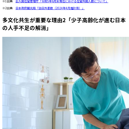
※1出典
出入国在留管理庁「令和5年6月末現在における在留外国人数について」
※2出典
日本政府観光局「訪日外客数（2024年4月推計値）」
多文化共生が重要な理由2「少子高齢化が進む日本
の人手不足の解消」