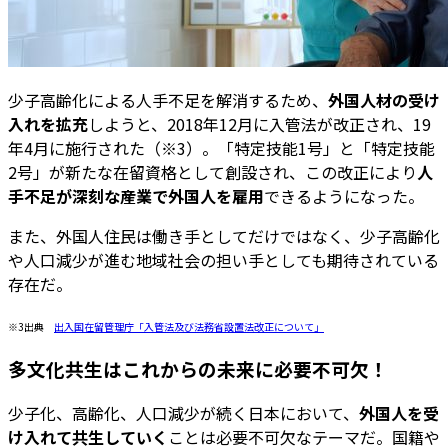
少子高齢化による人手不足を解消するため、
外国人材の受け
入れを拡充
しようと、2018年12月に入管法が改正され、19
年4月に施行された（※3）。「特定技能1号」と「特定技能
2号」が新たな在留資格として創設され、この改正により
人
手不足が深刻な産業で外国人を雇用
できるようになった。
また、外国人住民は働き手としてだけではなく、少子高齢化
や人口減少が進む地域社会の担い手としても期待されている
存在だ。
※3出典
出入国在留管理庁「入管法及び法務省設置法改正について」
多文化共生はこれからの未来に必要不可欠！
少子化、高齢化、人口減少が続く日本において、
外国人を受
け入れて共生していく
ことは必要不可欠なテーマだ。国籍や