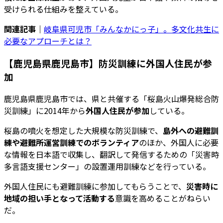
受けられる仕組みを整えている。
関連記事｜
岐阜県可児市「みんなかにっ子」。多文化共生に
必要なアプローチとは？
【鹿児島県鹿児島市】防災訓練に外国人住民が参
加
鹿児島県鹿児島市では、県と共催する「桜島火山爆発総合防
災訓練」に2014年から
外国人住民が参加
している。
桜島の噴火を想定した大規模な防災訓練で、
島外への避難訓
練や避難所運営訓練でのボランティア
のほか、外国人に必要
な情報を日本語で収集し、翻訳して発信するための「災害時
多言語支援センター」の設置運用訓練などを行っている。
外国人住民にも避難訓練に参加してもらうことで、
災害時に
地域の担い手となって活動する
意識を高めることがねらい
だ。