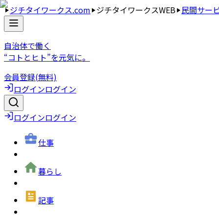
ジチタイワークス.com
ジチタイワークスWEB
民間サー
自治体で働く
“コトとヒト”を元気に。
会員登録(無料)
ログイン
ログイン
ログイン
ログイン
仕事
暮らし
記事