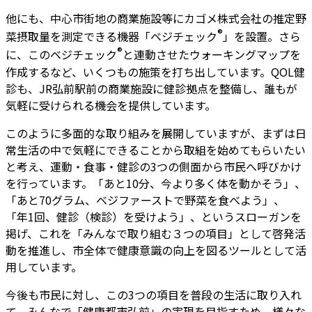
他にも、中心市街地の商業施設等にカゴメ株式会社の推定野
®
菜摂取量を測定できる機器「ベジチェック
」を設置。さら
®
に、このベジチェック
と連動させたウォーキングマップを
作成するなど、いくつもの施策を打ち出しています。QOL健
診も、JR弘前駅前の商業施設に健診拠点を整備し、誰もが
気軽に受けられる機会を提供しています。
このように多面的な取り組みを展開していますが、まずは日
常生活の中で気軽にできることから取組を始めてもらいたい
と考え、運動・食事・健診の3つの側面から市民へ呼びかけ
を行っています。「あと10分、今より多く体を動かそう」、
「あと70グラム、ベジファーストで野菜を食べよう」、
「年1回、健診（検診）を受けよう」、というスローガンを
掲げ、これを「みんなで取り組む３つの項目」として啓発活
動を推進し、市全体で健康意識の向上を図るツールとして活
用しています。
今後も市民に対し、この3つの項目を普段の生活に取り入れ
て、みんなで「健康都市弘前」の実現を目指すため、様々な