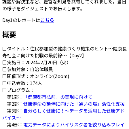
課題や解決策など、豊富な知見を共有してくれました。当日
の様子をダイジェストでお伝えします。
Day1のレポートは
こちら
概要
□タイトル：住民参加型の健康づくり施策のヒント～健康長
寿社会に向けた挑戦の最前線～【Day2】
□実施日：2024年2月20日（火）
□参加対象：自治体職員
□開催形式：オンライン(Zoom)
□申込者数：174人
□プログラム：
第1部：
「健康都市弘前」の実現に向けて
第2部：
健康寿命の延伸に向けた「通いの場」活性化支援
第3部：
自分らしく健康に！～データを活用した健康アド
バイス～
第4部：
電力データによりハイリスク者を絞り込みフレイ