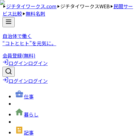
ジチタイワークス.com
ジチタイワークスWEB
民間サー
ビス比較
無料名刺
自治体で働く
“コトとヒト”を元気に。
会員登録(無料)
ログイン
ログイン
ログイン
ログイン
仕事
暮らし
記事