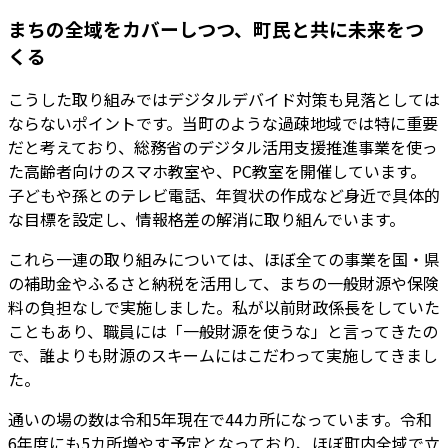
まちの全域をカバーしつつ、町民と共に未来をつ
くる
こうした取り組みではデジタルデバイド対策も見落としては
ならないポイントです。当町のような過疎地域では特に重要
だと考えており、総務省のデジタル活用支援推進事業を使っ
た高齢者向けのスマホ教室や、PC教室を開催しています。
子どもや孫とのテレビ電話、年賀状の作成など身近で具体的
な目標を設定し、情報格差の解消に取り組んでいます。
これら一連の取り組みについては、ほぼ全ての事業を国・県
の補助金やふるさと納税を活用して、まちの一般財源や保険
料の負担なしで実施しました。私が以前財政係長をしていた
こともあり、職員には「一般財源を使うな」と言ってきたの
で、誰よりも財源のスキームにはこだわって実施してきまし
た。
通いの場の数は令和5年現在で44カ所になっています。令和
6年度にも5カ所増やす予定となっており、ほぼ町内全域で立