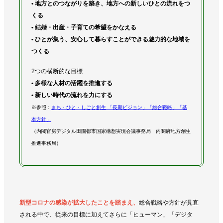
• 地方とのつながりを築き、地方への新しいひとの流れをつ
くる
• 結婚・出産・子育ての希望をかなえる
• ひとが集う、安心して暮らすことができる魅力的な地域を
つくる
2つの横断的な目標
• 多様な人材の活躍を推進する
• 新しい時代の流れを力にする
※参照：
まち・ひと・しごと創生 「長期ビジョン」「総合戦略」「基
本方針」
（内閣官房デジタル田園都市国家構想実現会議事務局 内閣府地方創生
推進事務局）
新型コロナの感染が拡大したことを踏まえ、
総合戦略や方針が見直
される中で、
従来の目標に加えてさらに「ヒューマン」「デジタ