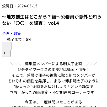
公開日：
2024-03-15
～地方創生はどこから？編～公務員が意外と知ら
ない「〇〇」を調査！ vol.4
企画・政策
読了まで：
6
分
＼＼＼ 編集室メンバーによる明太子企画 ／／／
ジチタイワークスの本拠地は福岡・博多！
そこで、普段は冊子の編集に取り組むメンバーが
それぞれの個性を発揮し、まるで博多明太子のように
“粒立った”企画をお届けしよう！という趣旨で
立ち上がったWEB限定・不定期連載コーナーです。
今回は、一度は聞いたことがある