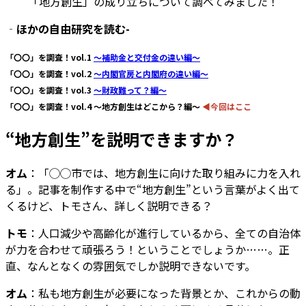
「地方創生」の成り立ちについて調べてみました！
‐ほかの自由研究を読む-
「〇〇」を調査！vol.1
～補助金と交付金の違い編～
「〇〇」を調査！vol.2
～内閣官房と内閣府の違い編～
「〇〇」を調査！vol.3
～財政難って？編～
「〇〇」を調査！vol.4 ～地方創生はどこから？編～
◀今回はここ
“地方創生”を説明できますか？
オム
：「◯◯市では、地方創生に向けた取り組みに力を入れ
る」。記事を制作する中で“地方創生”という言葉がよく出て
くるけど、トモさん、詳しく説明できる？
トモ
：人口減少や高齢化が進行しているから、全ての自治体
が力を合わせて頑張ろう！ということでしょうか……。正
直、なんとなくの雰囲気でしか説明できないです。
オム
：私も地方創生が必要になった背景とか、これからの動