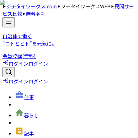
ジチタイワークス.com
ジチタイワークスWEB
民間サー
ビス比較
無料名刺
自治体で働く
“コトとヒト”を元気に。
会員登録(無料)
ログイン
ログイン
ログイン
ログイン
仕事
暮らし
記事