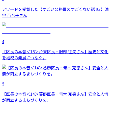
アワードを受賞した【すごい公務員のすごくない話 #3】油
谷 百合子さん
4
【区長の本音＜15＞台東区長・服部 征夫さん】歴史と文化
を地域の発展につなぐ。
5
【区長の本音＜14＞葛飾区長・青木 克德さん】安全と人情
が両立するまちづくりを。