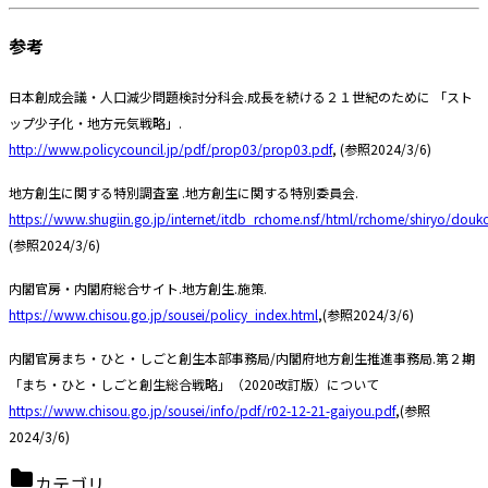
参考
日本創成会議・人口減少問題検討分科会.成長を続ける２１世紀のために 「スト
ップ少子化・地方元気戦略」.
http://www.policycouncil.jp/pdf/prop03/prop03.pdf
, (参照2024/3/6)
地方創生に関する特別調査室 .地方創生に関する特別委員会.
https://www.shugiin.go.jp/internet/itdb_rchome.nsf/html/rchome/shiryo/douk
(参照2024/3/6)
内閣官房・内閣府総合サイト.地方創生.施策.
https://www.chisou.go.jp/sousei/policy_index.html
,(参照2024/3/6)
内閣官房まち・ひと・しごと創生本部事務局/内閣府地方創生推進事務局.第２期
「まち・ひと・しごと創生総合戦略」（2020改訂版）について
https://www.chisou.go.jp/sousei/info/pdf/r02-12-21-gaiyou.pdf
,(参照
2024/3/6)
カテゴリ