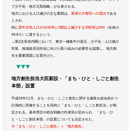
プ少子化・地方元気戦略」が公表される。
地方における人口減少の主な要因は、
若者の大都市への流出
である
とされ、
特に
若年女性人口が2040年に5割以上減少する市町村は896
（全体の
49.8％）に達するという。
→第2次安倍内閣において、東京一極集中の是正、少子化・人口減少
対策、地域経済活性化に向けた取り組みの必要性を認識し、地方創
生を重要課題に位置付けた。
▼▼▼
地方創生担当大臣新設・「まち・ひと・しごと創生
本部」設置
平成26年11月、まち・ひと・しごと創生に関する施策を総合的かつ
計画的に実施することを目的に「まち・ひと・しごと創生法」が制
定される。基本理念や総合戦略の作成等が定められ、「まち・ひ
と・しごと創生本部」の設置についても法定された。
※「まち・ひと・しごと創生」＝「地方創生」