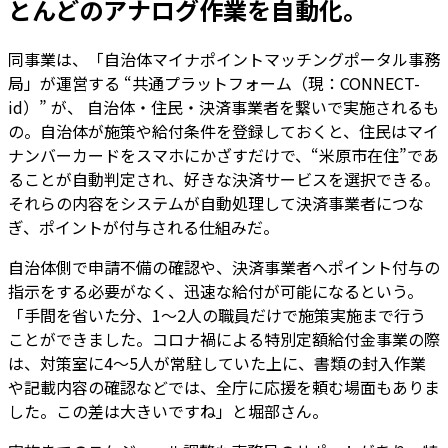
とんどのアナログ作業を自動化。
同事業は、「自治体マイナポイントマッチングポータル事務
局」が運営する “共通プラットフォーム（現：CONNECT-
id）” が、 自治体・住民・決済事業者を繋いで実施されるも
の。自治体が施策や給付条件を登録しておくと、住民はマイ
ナンバーカードをスマホにかざすだけで、“米原市在住”であ
ることが自動判定され、好きな決済サービスを選択できる。
それらの内容をシステムが自動処理して決済事業者につな
ぎ、ポイントが付与される仕組みだ。
自治体側で申請不備の確認や、決済事業者へポイント付与の
指示をする必要がなく、迅速な給付が可能になるという。
「手間を省いた分、1～2人の職員だけで施策実施まで行う
ことができました。コロナ禍による特別定額給付金事業の際
は、対策室に4～5人が常駐していた上に、書類の封入作業
や記載内容の確認などでは、全庁に応援を頼む場面もありま
した。この差は大きいですね」と堀部さん。