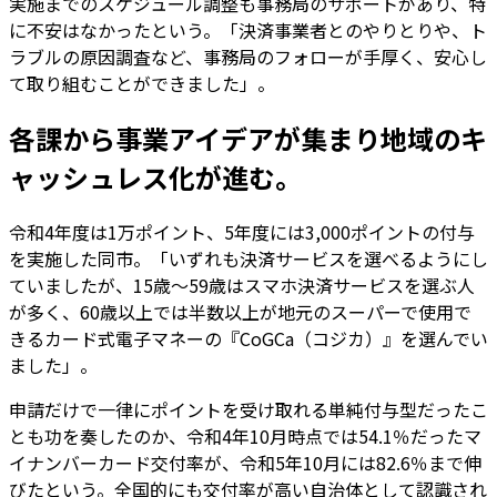
実施までのスケジュール調整も事務局のサポートがあり、特
に不安はなかったという。「決済事業者とのやりとりや、ト
ラブルの原因調査など、事務局のフォローが手厚く、安心し
て取り組むことができました」。
各課から事業アイデアが集まり地域のキ
ャッシュレス化が進む。
令和4年度は1万ポイント、5年度には3,000ポイントの付与
を実施した同市。「いずれも決済サービスを選べるようにし
ていましたが、15歳～59歳はスマホ決済サービスを選ぶ人
が多く、60歳以上では半数以上が地元のスーパーで使用で
きるカード式電子マネーの『CoGCa（コジカ）』を選んでい
ました」。
申請だけで一律にポイントを受け取れる単純付与型だったこ
とも功を奏したのか、令和4年10月時点では54.1％だったマ
イナンバーカード交付率が、令和5年10月には82.6％まで伸
びたという。全国的にも交付率が高い自治体として認識され