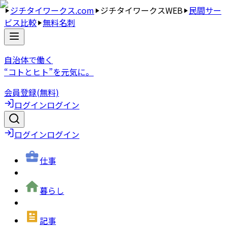
ジチタイワークス.com
ジチタイワークスWEB
民間サー
ビス比較
無料名刺
自治体で働く
“コトとヒト”を元気に。
会員登録(無料)
ログイン
ログイン
ログイン
ログイン
仕事
暮らし
記事