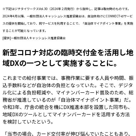
※下記はジチタイワークスVol.30（2024年２月発行）から抜粋し、記事は取材時のものです。
2024年4月以降、一般社団法人キャッシュレス推進協議会は、自治体向けにCONNECT-idサービ
スの提供を開始しており、同サービスを利用することで、「自治体マイナポイント事業」を実施
することが可能となっています。
[提供]一般社団法人キャッシュレス推進協議会
新型コロナ対応の臨時交付金を活用し地
域DXの一つとして実施することに。
これまでの給付事業では、事務作業に要する人員や時間、振
込手数料などが自治体の負担となっていた。そこで、デジタ
ル化による負担軽減や、マイナンバーカード普及のため、総
務省が推進しているのが「自治体マイナポイント事業」だ。
令和3年、庁舎の統合を機にDX推進本部を設置した同市も、
地域DXのツールとしてマイナンバーカードを活用する方法
を検討していたという。
「当市の場合、カード交付率が伸び悩んでいたこともあり、