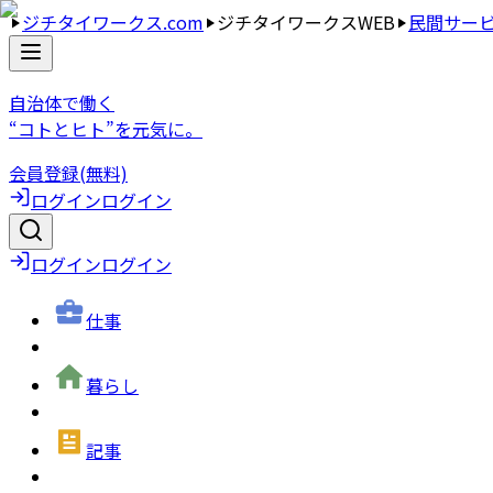
ジチタイワークス.com
ジチタイワークスWEB
民間サー
自治体で働く
“コトとヒト”を元気に。
会員登録(無料)
ログイン
ログイン
ログイン
ログイン
仕事
暮らし
記事