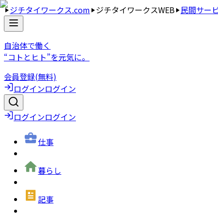
ジチタイワークス.com
ジチタイワークスWEB
民間サー
自治体で働く
“コトとヒト”を元気に。
会員登録(無料)
ログイン
ログイン
ログイン
ログイン
仕事
暮らし
記事