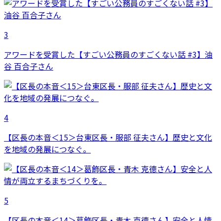
3
アワードを受賞した【すごい公務員のすごくない話 #3】油
谷 百合子さん
4
【区長の本音＜15＞台東区長・服部 征夫さん】歴史と文化
を地域の発展につなぐ。
5
【区長の本音＜14＞葛飾区長・青木 克德さん】安全と人情