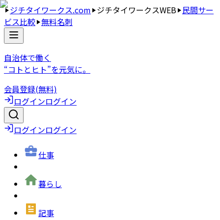
ジチタイワークス.com
ジチタイワークスWEB
民間サー
ビス比較
無料名刺
自治体で働く
“コトとヒト”を元気に。
会員登録(無料)
ログイン
ログイン
ログイン
ログイン
仕事
暮らし
記事