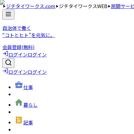
ジチタイワークス.com
ジチタイワークスWEB
民間サー
自治体で働く
“コトとヒト”を元気に。
会員登録(無料)
ログイン
ログイン
ログイン
ログイン
仕事
暮らし
記事