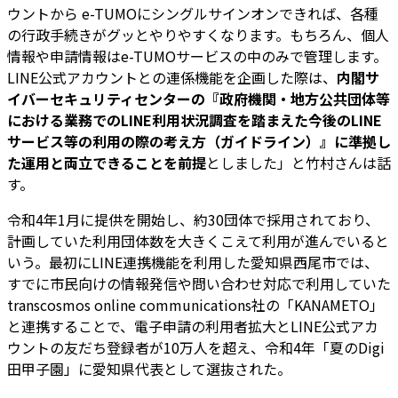
ウントから e-TUMOにシングルサインオンできれば、各種
の行政手続きがグッとやりやすくなります。もちろん、個人
情報や申請情報はe-TUMOサービスの中のみで管理します。
LINE公式アカウントとの連係機能を企画した際は、
内閣サ
イバーセキュリティセンターの『政府機関・地方公共団体等
における業務でのLINE利用状況調査を踏まえた今後のLINE
サービス等の利用の際の考え方（ガイドライン）』に準拠し
た運用と両立できることを前提
としました」と竹村さんは話
す。
令和4年1月に提供を開始し、約30団体で採用されており、
計画していた利用団体数を大きくこえて利用が進んでいると
いう。最初にLINE連携機能を利用した愛知県西尾市では、
すでに市民向けの情報発信や問い合わせ対応で利用していた
transcosmos online communications社の「KANAMETO」
と連携することで、電子申請の利用者拡大とLINE公式アカ
ウントの友だち登録者が10万人を超え、令和4年「夏のDigi
田甲子園」に愛知県代表として選抜された。