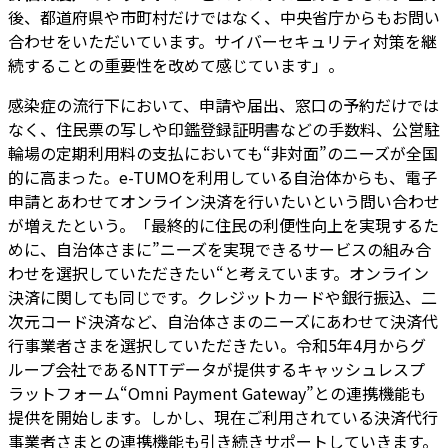
後、都道府県や市町村だけではなく、中央省庁からもお問い
合わせをいただいています。サイバーセキュリティ対策を継
続することの重要性を改めて感じています」。
感染症の流行下において、申請や届出、窓口の予約だけでは
なく、住民票の写しや印鑑登録証明書などの手数料、公営駐
輪場の定期利用料の支払においても“非対面”のニーズが全国
的に高まった。e-TUMOを利用している自治体からも、電子
申請とあわせてオンライン決済を行いたいという問い合わせ
が増えたという。「最終的に住民の利便性向上を実現するた
めに、自治体さまに”ニーズを実現できるサービスの組み合
わせを選択していただきたい“と考えています。オンライン
決済に関しても同じです。クレジットカードや銀行振込、二
次元コード決済など、自治体さまのニーズにあわせて決済代
行事業者さまを選択していただきたい。令和5年4月からグ
ループ会社であるNTTデータが提供するキャッシュレスプ
ラットフォーム“Omni Payment Gateway”との連携機能も
提供を開始します。しかし、現在ご利用されている決済代行
事業者さまとの連携機能も引き続きサポートしていきます。