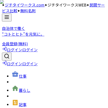
ジチタイワークス.com
ジチタイワークスWEB
民間サー
ビス比較
無料名刺
自治体で働く
“コトとヒト”を元気に。
会員登録(無料)
ログイン
ログイン
ログイン
ログイン
仕事
暮らし
記事