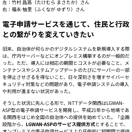
左：竹村 昌高（たけむら まさたか）さん
右：福永 柚里（ふくなが ゆずり）さん
電子申請サービスを通じて、住民と行政
との繋がりを変えていきたい
旧来、自治体が何らかのデジタルシステムを新規導入する際
は、庁内サーバーなどにオンプレミス構築するのが一般的だ
った。ただ、導入には相応の期間とコストが必要なこと、メ
ンテナンスやシステムアップデートのたびにサーバーの一部
を停止させざるを得ないこと、日々深刻さを増すサイバーセ
キュリティ対策などの問題があり、電子申請システムの導入
や利用が進まない状況があった。
そうした状況に先んじる形で、NTTデータ関西はLGWAN-
ASP型の電子申請サービスを開発し、平成21年から地場であ
る関西をはじめ全国の自治体への提供を始めていた。「企画
段階から、
LGWAN-ASPのサービス提供方式
とすることで、
オンプレミスの電子申請サービスより圧倒的に短期間で提供