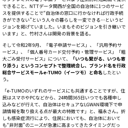
できること、NTTデータ関西が全国の自治体に1つのサービ
スを提供することで“自治体の窓口に行かなければ行政手続
きができない”という人々の暮らしを一変できる…というビ
ジョンを掲げていました。いまもそのビジョンを引き継いで
います」と、竹村さんは開発の背景を語る。
そして令和2年9月、「電子申請サービス」、「汎用予約サ
ービス」、「個人番号カード交付予約・管理サービス」「粗
大ごみ受付サービス」について、
「いつも繋がる、いつも寄
り添う」というコンセプトで整理統合し、ブランド名を行政
総合サービスモールe-TUMO（イーツモ）と命名
したとい
う。
「e-TUMOのいずれのサービスにも共通することですが、住
民はスマホやPCなどから、24時間365日いつでも各種申し
込みなどが行えて、自治体はセキュアなLGWAN環境下で申
請情報を取り扱える点が最大の特徴です」と、福永さん。折
しも感染症流行により、住民においても、自治体において
も“非対面”のニーズが急激に高まってきたタイミングだっ