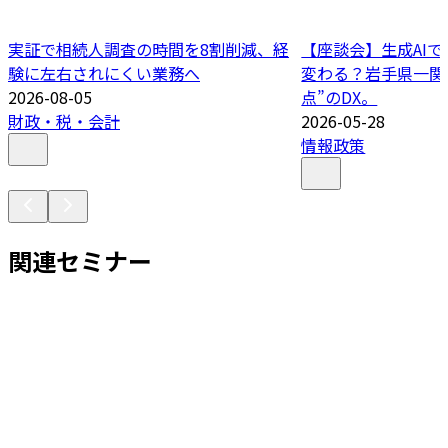
実証で相続人調査の時間を8割削減、経
【座談会】生成AI
験に左右されにくい業務へ
変わる？岩手県一関
2026-08-05
点”のDX。
財政・税・会計
2026-05-28
情報政策
関連セミナー