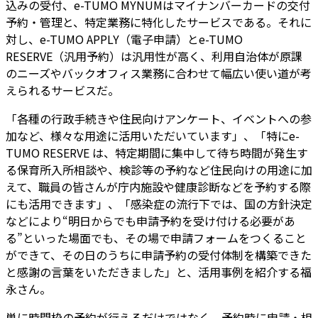
込みの受付、e-TUMO MYNUMはマイナンバーカードの交付
予約・管理と、特定業務に特化したサービスである。それに
対し、e-TUMO APPLY（電子申請）とe-TUMO
RESERVE（汎用予約）は汎用性が高く、利用自治体が原課
のニーズやバックオフィス業務に合わせて幅広い使い道が考
えられるサービスだ。
「各種の行政手続きや住民向けアンケート、イベントへの参
加など、様々な用途に活用いただいています」、「特にe-
TUMO RESERVE は、特定期間に集中して待ち時間が発生す
る保育所入所相談や、検診等の予約など住民向けの用途に加
えて、職員の皆さんが庁内施設や健康診断などを予約する際
にも活用できます」、「感染症の流行下では、国の方針決定
などにより“明日からでも申請予約を受け付ける必要があ
る”といった場面でも、その場で申請フォームをつくること
ができて、その日のうちに申請予約の受付体制を構築できた
と感謝の言葉をいただきました」と、活用事例を紹介する福
永さん。
単に時間枠の予約が行えるだけではなく、予約時に申請・相