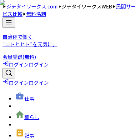
ジチタイワークス.com
ジチタイワークスWEB
民間サー
ビス比較
無料名刺
自治体で働く
“コトとヒト”を元気に。
会員登録(無料)
ログイン
ログイン
ログイン
ログイン
仕事
暮らし
記事