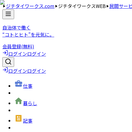
ジチタイワークス.com
ジチタイワークスWEB
民間サー
自治体で働く
“コトとヒト”を元気に。
会員登録(無料)
ログイン
ログイン
ログイン
ログイン
仕事
暮らし
記事