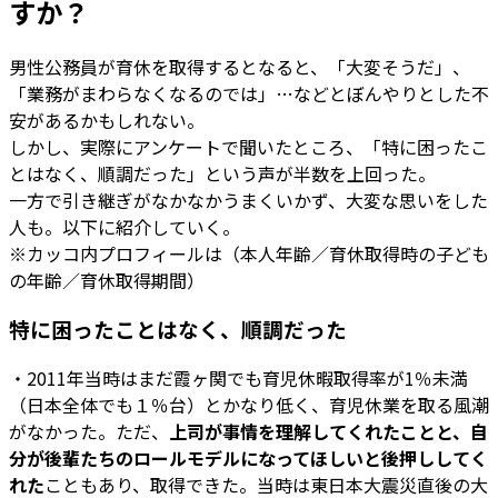
すか？
男性公務員が育休を取得するとなると、「大変そうだ」、
「業務がまわらなくなるのでは」…などとぼんやりとした不
安があるかもしれない。
しかし、実際にアンケートで聞いたところ、「特に困ったこ
とはなく、順調だった」という声が半数を上回った。
一方で引き継ぎがなかなかうまくいかず、大変な思いをした
人も。以下に紹介していく。
※カッコ内プロフィールは（本人年齢／育休取得時の子ども
の年齢／育休取得期間）
特に困ったことはなく、順調だった
・2011年当時はまだ霞ヶ関でも育児休暇取得率が1％未満
（日本全体でも１％台）とかなり低く、育児休業を取る風潮
がなかった。ただ、
上司が事情を理解してくれたことと、自
分が後輩たちのロールモデルになってほしいと後押ししてく
れた
こともあり、取得できた。当時は東日本大震災直後の大