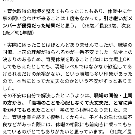
・育休取得の環境を整えてもらったこともあり、休業中に仕
事の問い合わせが来ることは１度もなかった。
引き継いだメ
ンバーが優秀だった結果
だと思う。（38歳／長女3歳、次女
1歳／約1年間）
・実際に困ったことはほとんどありませんでしたが、職場の
同僚、上司の理解が得られるかが一番不安でした。法令上の
決まりのあるため、育児休業を取ること自体には立場上OK
してもらえたとしても、現場レベルではなかなか歓迎してあ
げられるだけの余裕がない、という職場も多い印象があった
ので、本当にとって大丈夫なのかという不安がずっとありま
した。
その不安は自分で解決したというよりは、
職場の同僚・上司
の方から、「職場のことを心配しなくて大丈夫だ」と常に声
をかけてもらえた
ことが一番の安心材料になりました。ま
た、育児休業を終えて復帰してからも、子どもの急な体調不
良などがあった際には、休暇の相談にも前向きに乗ってもら
えているのがとてもありがたいと思っています。（31歳／長