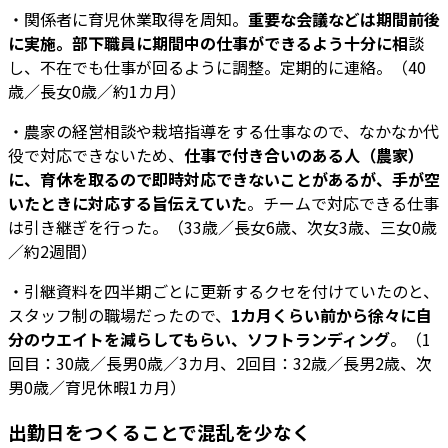
・関係者に育児休業取得を周知。
重要な会議などは期間前後
に実施。部下職員に期間中の仕事ができるよう十分に相
談
し、不在でも仕事が回るように調整。定期的に連絡。（40
歳／長女0歳／約1カ月）
・農家の経営相談や栽培指導をする仕事なので、なかなか代
役で対応できないため、
仕事で付き合いのある人（農家）
に、育休を取るので即時対応できないことがあるが、手が空
いたときに対応する旨伝えていた
。チームで対応できる仕事
は引き継ぎを行った。（33歳／長女6歳、次女3歳、三女0歳
／約2週間）
・引継資料を四半期ごとに更新するクセを付けていたのと、
スタッフ制の職場だったので、
1カ月くらい前から徐々に自
分のウエイトを減らしてもらい、ソフトランディング
。（1
回目：30歳／長男0歳／3カ月、2回目：32歳／長男2歳、次
男0歳／育児休暇1カ月）
出勤日をつくることで混乱を少なく