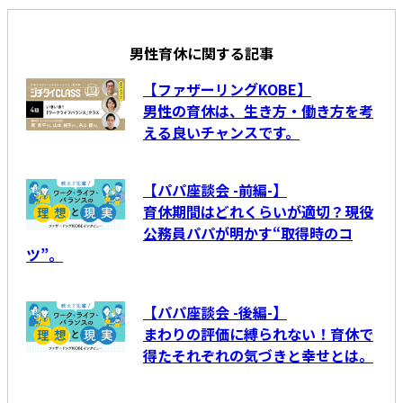
男性育休に関する記事
【ファザーリングKOBE】
男性の育休は、生き方・働き方を考
える良いチャンスです。
【パパ座談会 -前編-】
育休期間はどれくらいが適切？現役
公務員パパが明かす“取得時のコ
ツ”。
【パパ座談会 -後編-】
まわりの評価に縛られない！育休で
得たそれぞれの気づきと幸せとは。