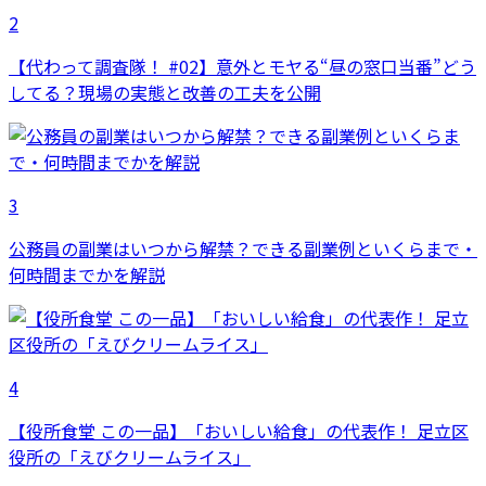
2
【代わって調査隊！ #02】意外とモヤる“昼の窓口当番”どう
してる？現場の実態と改善の工夫を公開
3
公務員の副業はいつから解禁？できる副業例といくらまで・
何時間までかを解説
4
【役所食堂 この一品】「おいしい給食」の代表作！ 足立区
役所の「えびクリームライス」