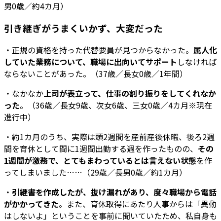
男0歳／約4カ月）
引き継ぎがうまくいかず、大変だった
・正規の資格を持った代替要員が見つからなかった。
属人化
していた業務について、職場に出向いてサポート
しなければ
ならないことがあった。（37歳／長女0歳／1年間）
・なかなか
上司が表立って、仕事の割り振りをしてくれなか
った
。（36歳／長女9歳、次女6歳、三女0歳／4カ月※現在
進行中）
・約1カ月のうち、実際は頭2週間を産前産後休暇、後ろ2週
間を育休として間に1週間出勤する週を作ったものの、
その
1週間が激務で、とてもまわっているとは言えない状態
を作
ってしまいました……（29歳／長男0歳／約1カ月）
・
引継書を作成したが、抜け漏れがあり、度々職場から電話
がかかってきた
。また、育休取得にあたり人事からは「異動
はしないよ」ということを事前に聞いていたため、私自身も