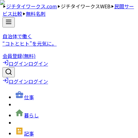
ジチタイワークス.com
ジチタイワークスWEB
民間サー
ビス比較
無料名刺
自治体で働く
“コトとヒト”を元気に。
会員登録(無料)
ログイン
ログイン
ログイン
ログイン
仕事
暮らし
記事