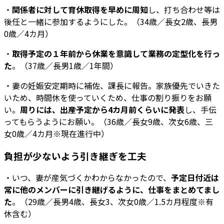
・
関係者に対して育休取得を早めに周知
し、打ち合わせ等は
後任と一緒に参加するようにした。（34歳／長女2歳、長男
0歳／4カ月）
・
取得予定の１年前から休業を意識して業務の定型化を行っ
た
。（37歳／長男1歳／1年間）
・妻の妊娠安定期時に補佐、課長に報告。家族優先でいきた
いため、時間休を使っていくため、仕事の割り振りをお願
い。
周りには、出産予定から4カ月前くらいに発表
し、手伝
ってもらうようにお願い。（36歳／長女9歳、次女6歳、三
女0歳／4カ月※現在進行中）
負担が少ないよう引き継ぎを工夫
・いつ、妻が産気づくかわからなかったので、
予定日付近は
常に他のメンバーに引き継げるように、仕事をまとめてまし
た
。（29歳／長男4歳、長女3、次女0歳／1.5カ月程度※有
休含む）