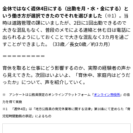
全休ではなく週休4日にする（出勤を月・水・金にする）と
いう働き方が選択できたのでそれを選びました
（※1）。当
時は道路管理の課にいましたが、2日に1回出勤できるので
大きな混乱もなく、普段のメモによる連絡と休む日は電話に
出られるようにしておくことで大きな混乱なく3カ月を過ご
すことができました。（33歳／長女0歳／約3カ月）
＝＝＝＝＝＝＝＝＝
育休を取ると仕事にどう影響するのか、実際の経験者の声か
ら見えてきた。次回はいよいよ、「育休中、家庭内はどうだ
ったか」について、声を紹介していく。
※ アンケートは公務員限定のオンラインプラットフォーム「
オンライン市役所
」の協
力を得て実施
※1 「週休4日」は「地方公務員の育児休業等に関する法律」第10条にて定めらた「育
児短時間勤務の承認」によるもの