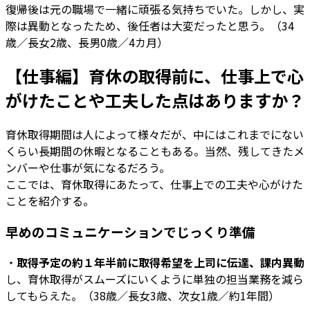
復帰後は元の職場で一緒に頑張る気持ちでいた。しかし、実
際は異動となったため、後任者は大変だったと思う。（34
歳／長女2歳、長男0歳／4カ月）
【仕事編】育休の取得前に、仕事上で心
がけたことや工夫した点はありますか？
育休取得期間は人によって様々だが、中にはこれまでにない
くらい長期間の休暇となることもある。当然、残してきたメ
ンバーや仕事が気になるだろう。
ここでは、育休取得にあたって、仕事上での工夫や心がけた
ことを紹介する。
早めのコミュニケーションでじっくり準備
・
取得予定の約１年半前に取得希望を上司に伝達、課内異動
し、育休取得がスムーズにいくように単独の担当業務を減ら
してもらえた。（38歳／長女3歳、次女1歳／約1年間）