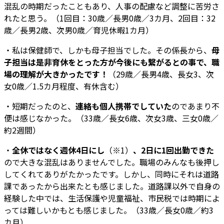
混乱の時期だったこともあり、人事の配慮など調整に苦労さ
れたと思う。（1回目：30歳／長男0歳／3カ月、2回目：32
歳／長男2歳、次男0歳／育児休暇1カ月）
・私は保健師で、しかも母子担当でした。その係長から、
母
子担当は是非育休をとった方が今後にも繋がるとの事で、職
場の理解が大きかったです！
（29歳／長男4歳、長女3、次
女0歳／1.5カ月程度、有休含む）
・短期だったのと、
連絡も個人携帯でしていた
のであまり不
便は感じなかった。（33歳／長女6歳、次女3歳、三女0歳／
約2週間）
・
全休ではなく週休4日にし
（※1）
、2日に1回出勤できた
ので大きな混乱はありませんでした。職場のみんなも後押し
してくれてありがたかったです。しかし、同時にそれは道路
課であったから出来たとも感じました。道路課以外で自身の
経験した中では、生活保護や児童福祉、市民税では時期によ
っては難しいかもとも感じました。（33歳／長女0歳／約3
カ月）