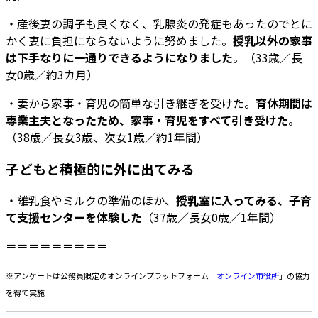
・産後妻の調子も良くなく、乳腺炎の発症もあったのでとに
かく妻に負担にならないように努めました。
授乳以外の家事
は下手なりに一通りできるようになりました
。（33歳／長
女0歳／約3カ月）
・妻から家事・育児の簡単な引き継ぎを受けた。
育休期間は
専業主夫となったため、家事・育児をすべて引き受けた
。
（38歳／長女3歳、次女1歳／約1年間）
子どもと積極的に外に出てみる
・離乳食やミルクの準備のほか、
授乳室に入ってみる、子育
て支援センターを体験した
（37歳／長女0歳／1年間）
＝＝＝＝＝＝＝＝＝
※アンケートは公務員限定のオンラインプラットフォーム「
オンライン市役所
」の協力
を得て実施