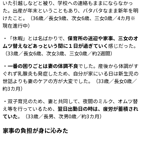
いた引越しなどと被り、学校への連絡もままにならなかっ
た。出産が年末ということもあり、バタバタなまま新年を明
けたこと。（36歳／長女9歳、次女6歳、三女0歳／4カ月※
現在進行中）
・「休暇」とは名ばかりで、
保育所の送迎や家事、三女のオ
ムツ替えなどあっという間に１日が過ぎていく
感じだった。
（33歳／長女6歳、次女3歳、三女0歳／約2週間）
・
一番の困りごとは妻の体調不良
でした。産後から体調がす
ぐれず乳腺炎も発症したため、自分が家にいる日は新生児の
世話よりも妻のケアの方が大変でした。（33歳／長女0歳／
約3カ月）
・双子育児のため、妻と共同して、夜間のミルク、オムツ替
え等を行っているため、
翌日出勤日の時は、疲労が蓄積され
ていた
。（33歳／長男、次男0歳／約3カ月）
家事の負担が身に沁みた