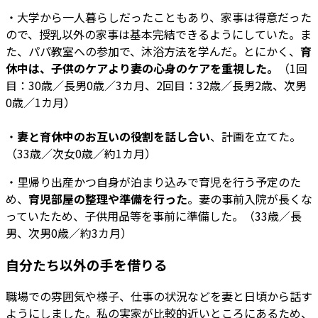
・大学から一人暮らしだったこともあり、家事は得意だった
ので、授乳以外の家事は基本完結できるようにしていた。ま
た、パパ教室への参加で、沐浴方法を学んだ。とにかく、
育
休中は、子供のケアより妻の心身のケアを重視した。
（1回
目：30歳／長男0歳／3カ月、2回目：32歳／長男2歳、次男
0歳／1カ月）
・
妻と育休中のお互いの役割を話し合い
、計画を立てた。
（33歳／次女0歳／約1カ月）
・里帰り出産かつ自身が泊まり込みで育児を行う予定のた
め、
育児部屋の整理や準備を行った
。妻の事前入院が長くな
っていたため、子供用品等を事前に準備した。（33歳／長
男、次男0歳／約3カ月）
自分たち以外の手を借りる
職場での雰囲気や様子、仕事の状況などを妻と日頃から話す
ようにしました。私の実家が比較的近いところにあるため、