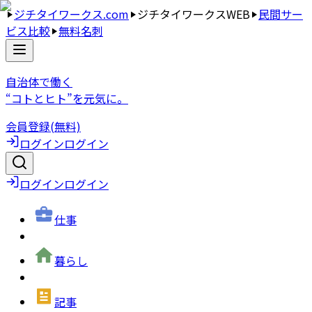
ジチタイワークス.com
ジチタイワークスWEB
民間サー
ビス比較
無料名刺
自治体で働く
“コトとヒト”を元気に。
会員登録(無料)
ログイン
ログイン
ログイン
ログイン
仕事
暮らし
記事