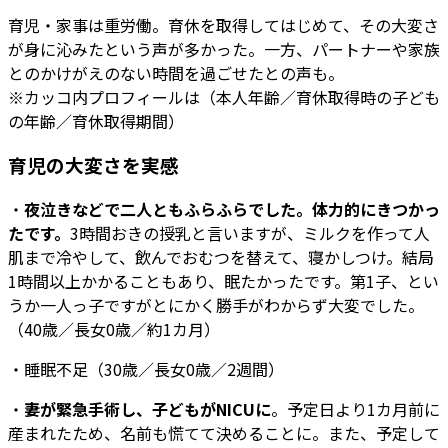
育児・家事は重労働。育休を取得してはじめて、その大変さ
が身に沁みたという声が多かった。一方、パートナーや家族
とのかけがえのない時間を過ごせたとの声も。
※カッコ内プロフィールは（本人年齢／育休取得時の子ども
の年齢／育休取得期間）
育児の大変さを実感
・
夜泣きなどで二人ともふらふらでした。体力的にきつかっ
たです。
3時間おきの授乳と言いますが、ミルクを作って人
肌まで冷やして、飲んでおむつを替えて、寝かしつけ。結局
1時間以上かかることもあり、眠たかったです。第1子、とい
うか一人っ子ですがとにかく勝手がわからず大変でした。
（40歳／長女0歳／約1カ月）
・睡眠不足（30歳／長女0歳／2週間）
・
妻が緊急手術し、子どもがNICUに
。予定日より1カ月前に
産まれたため、名前も慌てて決めることに。また、予定して