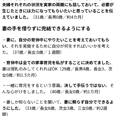
夫婦それぞれの状況を実家の両親にも話しておいて、必要が
生じたときには力になってもらいたいと思っていることを伝
えていました。
（31歳／長男0歳／約4カ月）
妻の手を借りずに完結できるようにする
・
妻に、自分の育休中にやりたいことを考えておいてもら
い
、それを実施するために自分が何をすればいいかを考え
た。（37歳／長女:0歳／１週間）
・
育休中は全ての家事育児を私がすることに決めてました
。
妻は授乳のみしてくれればOK（29歳／長男4歳、長女3、次
女0歳／約1.5カ月）
・一緒に育児をするという意識。
決して手伝うではない
、そ
んな心がけをしました。（40歳／長女0歳／約1カ月）
・妻しか知らないことを聞いて、
妻に頼らず自分でできるよ
うにした
。（33歳／長女6歳、次女3歳、三女0歳／約2週
間）