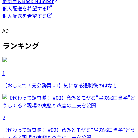
最新号＆Back Number
個人配送を希望する
個人配送を希望する
AD
ランキング
1
【おしえて！元公務員 #1】気になる退職後のはなし
2
【代わって調査隊！ #02】意外とモヤる“昼の窓口当番”どう
してる？現場の実態と改善の工夫を公開