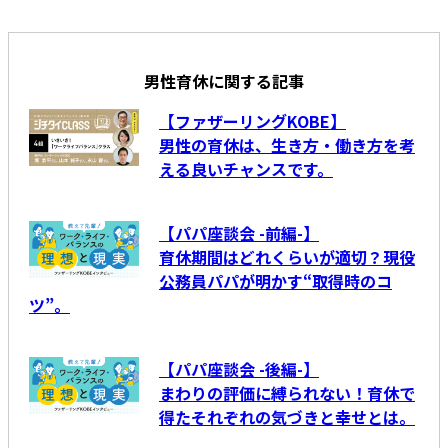
男性育休に関する記事
【ファザーリングKOBE】
男性の育休は、生き方・働き方を考
える良いチャンスです。
【パパ座談会 -前編-】
育休期間はどれくらいが適切？現役
公務員パパが明かす“取得時のコ
ツ”。
【パパ座談会 -後編-】
まわりの評価に縛られない！育休で
得たそれぞれの気づきと幸せとは。