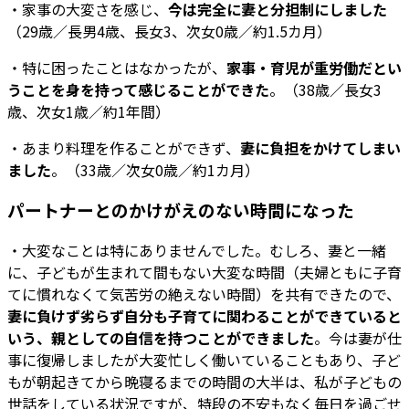
・家事の大変さを感じ、
今は完全に妻と分担制にしました
（29歳／長男4歳、長女3、次女0歳／約1.5カ月）
・特に困ったことはなかったが、
家事・育児が重労働だとい
うことを身を持って感じることができた
。（38歳／長女3
歳、次女1歳／約1年間）
・あまり料理を作ることができず、
妻に負担をかけてしまい
ました
。（33歳／次女0歳／約1カ月）
パートナーとのかけがえのない時間になった
・大変なことは特にありませんでした。むしろ、妻と一緒
に、子どもが生まれて間もない大変な時間（夫婦ともに子育
てに慣れなくて気苦労の絶えない時間）を共有できたので、
妻に負けず劣らず自分も子育てに関わることができていると
いう、親としての自信を持つことができました
。今は妻が仕
事に復帰しましたが大変忙しく働いていることもあり、子ど
もが朝起きてから晩寝るまでの時間の大半は、私が子どもの
世話をしている状況ですが、特段の不安もなく毎日を過ごせ