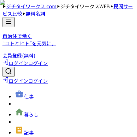
ジチタイワークス.com
ジチタイワークスWEB
民間サー
ビス比較
無料名刺
自治体で働く
“コトとヒト”を元気に。
会員登録(無料)
ログイン
ログイン
ログイン
ログイン
仕事
暮らし
記事