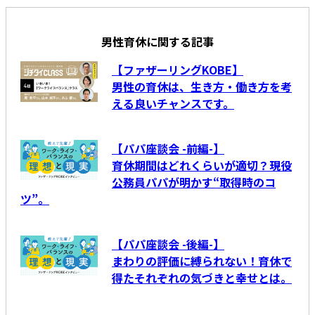
男性育休に関する記事
【ファザーリングKOBE】
男性の育休は、生き方・働き方を考
える良いチャンスです。
【パパ座談会 -前編-】
育休期間はどれくらいが適切？現役
公務員パパが明かす“取得時のコ
ツ”。
【パパ座談会 -後編-】
まわりの評価に縛られない！育休で
得たそれぞれの気づきと幸せとは。