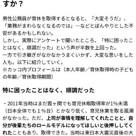
すか？
男性公務員が育休を取得するとなると、「大変そうだ」、
「業務がまわらなくなるのでは」…などとぼんやりとした不
安があるかもしれない。
しかし、実際にアンケートで聞いたところ、「特に困ったこ
とはなく、順調だった」という声が半数を上回った。
一方で引き継ぎがなかなかうまくいかず、大変な思いをした
人も。以下に紹介していく。
※カッコ内プロフィールは（本人年齢／育休取得時の子ども
の年齢／育休取得期間）
特に困ったことはなく、順調だった
・2011年当時はまだ霞ヶ関でも育児休暇取得率が1％未満
（日本全体でも１％台）とかなり低く、育児休業を取る風潮
がなかった。ただ、
上司が事情を理解してくれたことと、自
分が後輩たちのロールモデルになってほしいと後押ししてく
れた
こともあり、取得できた。当時は東日本大震災直後の大