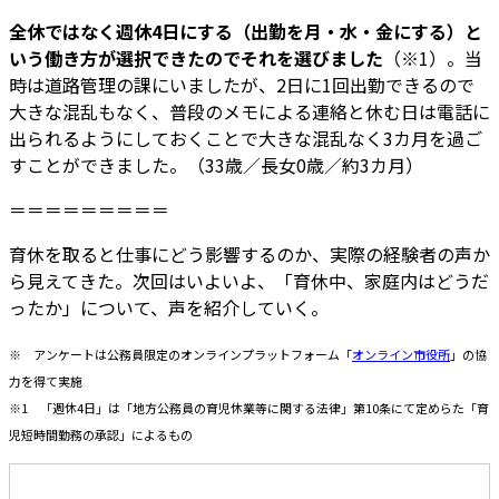
全休ではなく週休4日にする（出勤を月・水・金にする）と
いう働き方が選択できたのでそれを選びました
（※1）。当
時は道路管理の課にいましたが、2日に1回出勤できるので
大きな混乱もなく、普段のメモによる連絡と休む日は電話に
出られるようにしておくことで大きな混乱なく3カ月を過ご
すことができました。（33歳／長女0歳／約3カ月）
＝＝＝＝＝＝＝＝＝
育休を取ると仕事にどう影響するのか、実際の経験者の声か
ら見えてきた。次回はいよいよ、「育休中、家庭内はどうだ
ったか」について、声を紹介していく。
※ アンケートは公務員限定のオンラインプラットフォーム「
オンライン市役所
」の協
力を得て実施
※1 「週休4日」は「地方公務員の育児休業等に関する法律」第10条にて定めらた「育
児短時間勤務の承認」によるもの