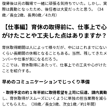
復帰後は元の職場で一緒に頑張る気持ちでいた。しかし、実
際は異動となったため、後任者は大変だったと思う。（34
歳／長女2歳、長男0歳／4カ月）
【仕事編】育休の取得前に、仕事上で心
がけたことや工夫した点はありますか？
育休取得期間は人によって様々だが、中にはこれまでにない
くらい長期間の休暇となることもある。当然、残してきたメ
ンバーや仕事が気になるだろう。
ここでは、育休取得にあたって、仕事上での工夫や心がけた
ことを紹介する。
早めのコミュニケーションでじっくり準備
・
取得予定の約１年半前に取得希望を上司に伝達、課内異動
し、育休取得がスムーズにいくように単独の担当業務を減ら
してもらえた。（38歳／長女3歳、次女1歳／約1年間）