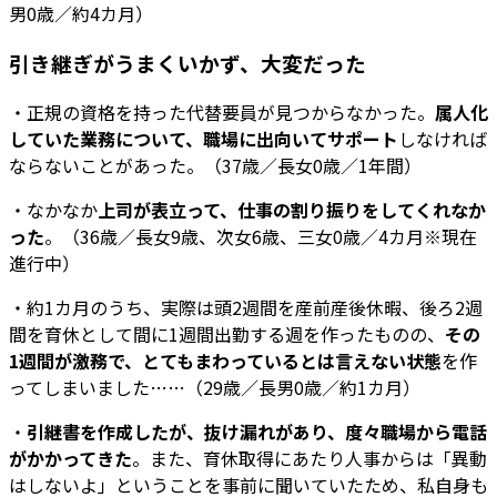
男0歳／約4カ月）
引き継ぎがうまくいかず、大変だった
・正規の資格を持った代替要員が見つからなかった。
属人化
していた業務について、職場に出向いてサポート
しなければ
ならないことがあった。（37歳／長女0歳／1年間）
・なかなか
上司が表立って、仕事の割り振りをしてくれなか
った
。（36歳／長女9歳、次女6歳、三女0歳／4カ月※現在
進行中）
・約1カ月のうち、実際は頭2週間を産前産後休暇、後ろ2週
間を育休として間に1週間出勤する週を作ったものの、
その
1週間が激務で、とてもまわっているとは言えない状態
を作
ってしまいました……（29歳／長男0歳／約1カ月）
・
引継書を作成したが、抜け漏れがあり、度々職場から電話
がかかってきた
。また、育休取得にあたり人事からは「異動
はしないよ」ということを事前に聞いていたため、私自身も