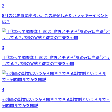
2
8月の公務員星座占い。この夏楽しみたいラッキーイベント
は？
3
【代わって調査隊！ #02】意外とモヤる“昼の窓口当番”どう
してる？現場の実態と改善の工夫を公開
4
公務員の副業はいつから解禁？できる副業例といくらまで・
何時間までかを解説