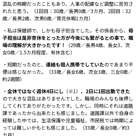
混乱の時期だったこともあり、人事の配慮など調整に苦労さ
れたと思う。（1回目：30歳／長男0歳／3カ月、2回目：32
歳／長男2歳、次男0歳／育児休暇1カ月）
・私は保健師で、しかも母子担当でした。その係長から、
母
子担当は是非育休をとった方が今後にも繋がるとの事で、職
場の理解が大きかったです！
（29歳／長男4歳、長女3、次
女0歳／1.5カ月程度、有休含む）
・短期だったのと、
連絡も個人携帯でしていた
のであまり不
便は感じなかった。（33歳／長女6歳、次女3歳、三女0歳／
約2週間）
・
全休ではなく週休4日にし
（※1）
、2日に1回出勤できた
ので大きな混乱はありませんでした。職場のみんなも後押し
してくれてありがたかったです。しかし、同時にそれは道路
課であったから出来たとも感じました。道路課以外で自身の
経験した中では、生活保護や児童福祉、市民税では時期によ
っては難しいかもとも感じました。（33歳／長女0歳／約3
カ月）