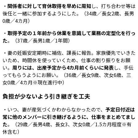
・
関係者に対して育休取得を早めに周知
し、打ち合わせ等は
後任と一緒に参加するようにした。（34歳／長女2歳、長男
0歳／4カ月）
・
取得予定の１年前から休業を意識して業務の定型化を行っ
た
。（37歳／長男1歳／1年間）
・妻の妊娠安定期時に補佐、課長に報告。家族優先でいきた
いため、時間休を使っていくため、仕事の割り振りをお願
い。
周りには、出産予定から4カ月前くらいに発表
し、手伝
ってもらうようにお願い。（36歳／長女9歳、次女6歳、三
女0歳／4カ月※現在進行中）
負担が少ないよう引き継ぎを工夫
・いつ、妻が産気づくかわからなかったので、
予定日付近は
常に他のメンバーに引き継げるように、仕事をまとめてまし
た
。（29歳／長男4歳、長女3、次女0歳／1.5カ月程度※有
休含む）