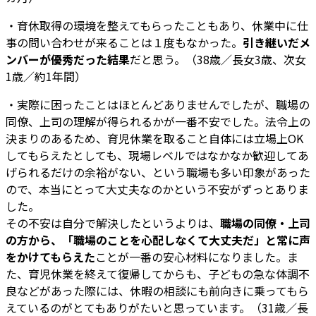
・育休取得の環境を整えてもらったこともあり、休業中に仕
事の問い合わせが来ることは１度もなかった。
引き継いだメ
ンバーが優秀だった結果
だと思う。（38歳／長女3歳、次女
1歳／約1年間）
・実際に困ったことはほとんどありませんでしたが、職場の
同僚、上司の理解が得られるかが一番不安でした。法令上の
決まりのあるため、育児休業を取ること自体には立場上OK
してもらえたとしても、現場レベルではなかなか歓迎してあ
げられるだけの余裕がない、という職場も多い印象があった
ので、本当にとって大丈夫なのかという不安がずっとありま
した。
その不安は自分で解決したというよりは、
職場の同僚・上司
の方から、「職場のことを心配しなくて大丈夫だ」と常に声
をかけてもらえた
ことが一番の安心材料になりました。ま
た、育児休業を終えて復帰してからも、子どもの急な体調不
良などがあった際には、休暇の相談にも前向きに乗ってもら
えているのがとてもありがたいと思っています。（31歳／長