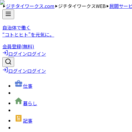
ジチタイワークス.com
ジチタイワークスWEB
民間サー
自治体で働く
“コトとヒト”を元気に。
会員登録(無料)
ログイン
ログイン
ログイン
ログイン
仕事
暮らし
記事