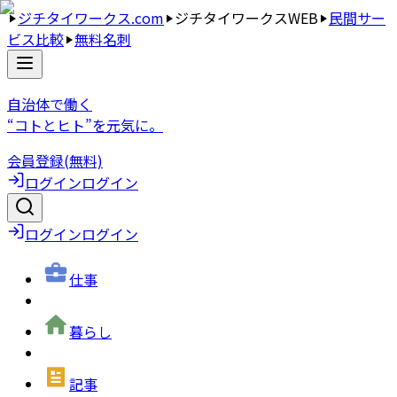
ジチタイワークス.com
ジチタイワークスWEB
民間サー
ビス比較
無料名刺
自治体で働く
“コトとヒト”を元気に。
会員登録(無料)
ログイン
ログイン
ログイン
ログイン
仕事
暮らし
記事