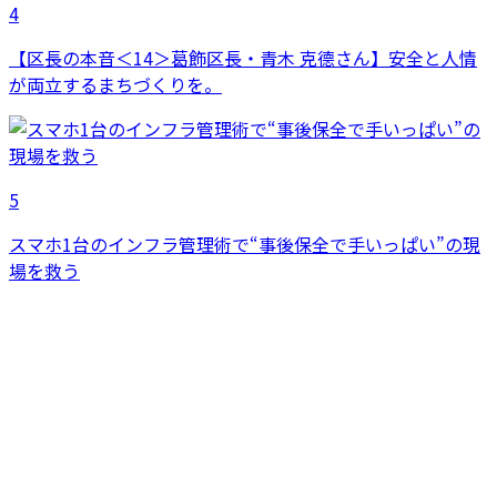
4
【区長の本音＜14＞葛飾区長・青木 克德さん】安全と人情
が両立するまちづくりを。
5
スマホ1台のインフラ管理術で“事後保全で手いっぱい”の現
場を救う