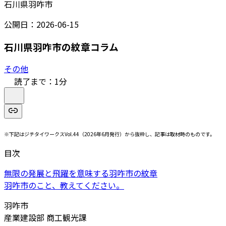
石川県羽咋市
公開日：
2026-06-15
石川県羽咋市の紋章コラム
その他
読了まで：
1
分
※下記はジチタイワークスVol.44（2026年6月発行）から抜粋し、記事は取材時のものです。
目次
無限の発展と飛躍を意味する羽咋市の紋章
羽咋市のこと、教えてください。
羽咋市
産業建設部 商工観光課