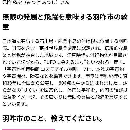
見附 敦史（みつけ あつし）さん
無限の発展と飛躍を意味する羽咋市の紋
章
日本海に突出する石川県・能登半島の付け根に位置する羽咋
市。同市を含む一帯は世界農業遺産に認定され、伝統的な農
業と景観が融合した地域です。江戸時代に飛行物体が目撃さ
れていた伝説から、“UFOに会えるまち”といわれる一面も。
「宇宙科学博物館 コスモアイル羽咋」では、本物の宇宙船
や宇宙機材、隕石などを鑑賞できます。市章は市制施行の昭
和33年に全国から公募し、694点の中から選ばれました。ひ
らがなの“はくい”を図案化し、外円は平和を、内円の結びは
松葉をイメージ。その広がりは無限の発展と飛躍を意味する
といいます。
羽咋市のこと、教えてください。