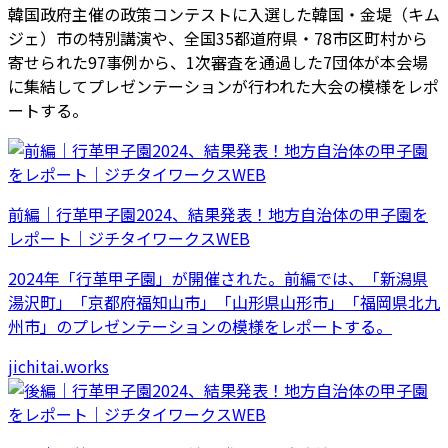
韓国政府主催の政策コンテストに入選した韓国・金堤（キム
ジェ）市の特別講演や、全国35都道府県・78市区町村から
寄せられた97事例から、1次審査を通過した7団体が本会場
に集結してプレゼンテーションが行われた大会の模様をレポ
ートする。
前編｜行革甲子園2024、結果発表！地方自治体の甲子園を
レポート｜ジチタイワークスWEB
2024年「行革甲子園」が開催された。前編では、「新潟県
湯沢町」「京都府福知山市」「山形県山形市」「福岡県北九
州市」のプレゼンテーションの模様をレポートする。
jichitai.works