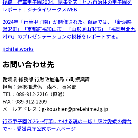
後編｜行革甲子園2024、結果発表！地方自治体の甲子園を
レポート｜ジチタイワークスWEB
2024年「行革甲子園」が開催された。後編では、「新潟県
湯沢町」「京都府福知山市」「山形県山形市」「福岡県北九
州市」のプレゼンテーションの模様をレポートする。
jichitai.works
お問い合わせ先
愛媛県 総務部 行財政推進局 市町振興課
担当：連携推進係
森本、長谷部
TEL：089-912-2216（直通）
FAX：089-912-2209
メールアドレス：
g-koushien@pref.ehime.lg.jp
行革甲子園2026～行革にかける魂の一球！輝け愛媛の舞台
で～ - 愛媛県庁公式ホームページ