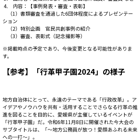
4. 内容：【事例発表・審査・表彰】
（1）書類審査を通過した6団体程度によるプレゼンテー
ション
（2）特別企画 官民共創事例の紹介
（3）審査、表彰式（記念撮影等）
※掲載時点の予定であり、今後変更となる可能性がありま
す。
【参考】「行革甲子園2024」の様子
地方自治体にとって、永遠のテーマである「行政改革」。ア
イデアやノウハウを共有・活用することでさらなる行革の推
進を図ることを目的に、愛媛県が主催しているイベントが
「行革甲子園」だ。令和6年11月8日に開催された今大会の
サブタイトルは、「～地方公務員が放つ！愛顔あふれる未来
への一打～」。