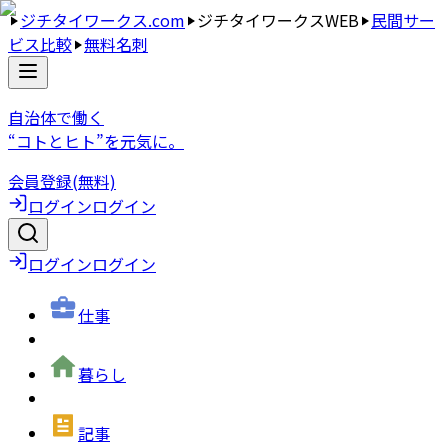
ジチタイワークス.com
ジチタイワークスWEB
民間サー
ビス比較
無料名刺
自治体で働く
“コトとヒト”を元気に。
会員登録(無料)
ログイン
ログイン
ログイン
ログイン
仕事
暮らし
記事