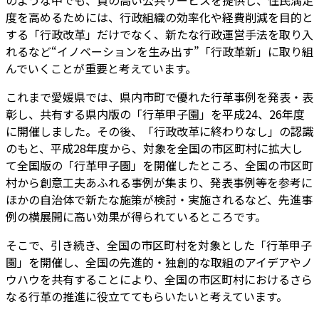
のような中でも、質の高い公共サービスを提供し、住民満足
度を高めるためには、行政組織の効率化や経費削減を目的と
する「行政改革」だけでなく、新たな行政運営手法を取り入
れるなど
“イノベーションを生み出す”「行政革新」
に取り組
んでいくことが重要と考えています。
これまで愛媛県では、県内市町で優れた行革事例を発表・表
彰し、共有する県内版の「行革甲子園」を平成24、26年度
に開催しました。その後、「行政改革に終わりなし」の認識
のもと、平成28年度から、対象を全国の市区町村に拡大し
て全国版の「行革甲子園」を開催したところ、全国の市区町
村から創意工夫あふれる事例が集まり、
発表事例等を参考に
ほかの自治体で新たな施策が検討・実施
されるなど、先進事
例の横展開に高い効果が得られているところです。
そこで、引き続き、全国の市区町村を対象とした「行革甲子
園」を開催し、
全国の先進的・独創的な取組のアイデアやノ
ウハウを共有
することにより、全国の市区町村におけるさら
なる行革の推進に役立ててもらいたいと考えています。