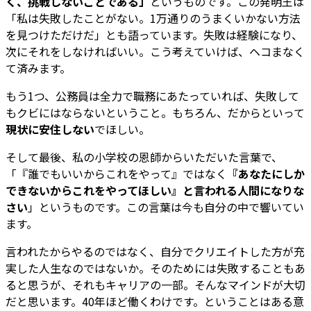
く、挑戦しないことである」
というものです。この発明王は
「私は失敗したことがない。1万通りのうまくいかない方法
を見つけただけだ」とも語っています。失敗は経験になり、
次にそれをしなければいい。こう考えていけば、ヘコまなく
て済みます。
もう1つ、公務員は全力で職務にあたっていれば、失敗して
もクビにはならないということ。もちろん、だからといって
現状に安住しない
でほしい。
そして最後、私の小学校の恩師からいただいた言葉で、
「『誰でもいいからこれをやって』ではなく
『あなたにしか
できないからこれをやってほしい』と言われる人間になりな
さい
」というものです。この言葉は今も自分の中で響いてい
ます。
言われたからやるのではなく、自分でクリエイトした方が充
実した人生なのではないか。そのためには失敗することもあ
ると思うが、それもキャリアの一部。そんなマインドが大切
だと思います。40年ほど働くわけです。ということはある意