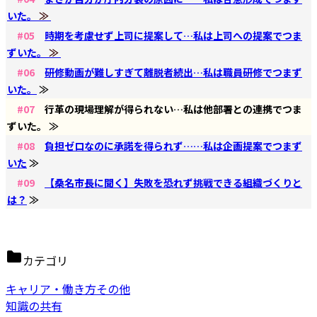
いた。
≫
#05
時期を考慮せず上司に提案して…私は上司への提案でつま
ずいた。
≫
#06
研修動画が難しすぎて離脱者続出…私は職員研修でつまず
いた。
≫
#07
行革の現場理解が得られない…私は他部署との連携でつま
ずいた。 ≫
#08
負担ゼロなのに承諾を得られず……私は企画提案でつまず
いた
≫
#09
【桑名市長に聞く】失敗を恐れず挑戦できる組織づくりと
は？
≫
カテゴリ
キャリア・働き方その他
知識の共有