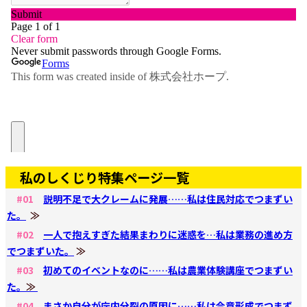
私のしくじり特集ページ一覧
#01
説明不足で大クレームに発展……私は住民対応でつまずい
た。
≫
#02
一人で抱えすぎた結果まわりに迷惑を…私は業務の進め方
でつまずいた。
≫
#03
初めてのイベントなのに……私は農業体験講座でつまずい
た。
≫
#04
まさか自分が庁内分裂の原因に……私は合意形成でつまず