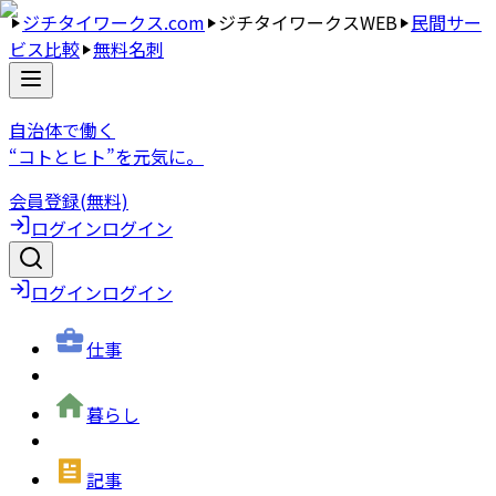
ジチタイワークス.com
ジチタイワークスWEB
民間サー
ビス比較
無料名刺
自治体で働く
“コトとヒト”を元気に。
会員登録(無料)
ログイン
ログイン
ログイン
ログイン
仕事
暮らし
記事