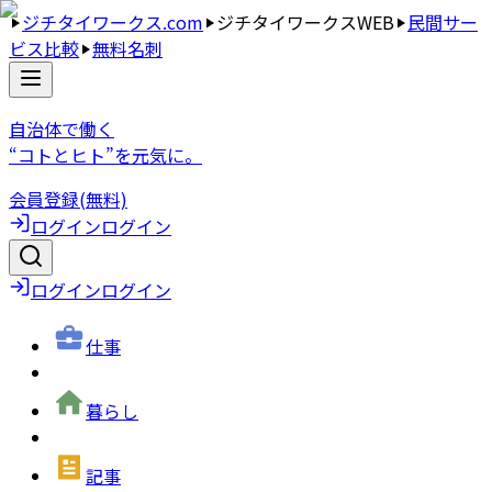
ジチタイワークス.com
ジチタイワークスWEB
民間サー
ビス比較
無料名刺
自治体で働く
“コトとヒト”を元気に。
会員登録(無料)
ログイン
ログイン
ログイン
ログイン
仕事
暮らし
記事