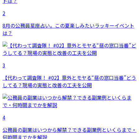
2
8月の公務員星座占い。この夏楽しみたいラッキーイベント
は？
3
【代わって調査隊！ #02】意外とモヤる“昼の窓口当番”どう
してる？現場の実態と改善の工夫を公開
4
公務員の副業はいつから解禁？できる副業例といくらまで・
何時間までかを解説