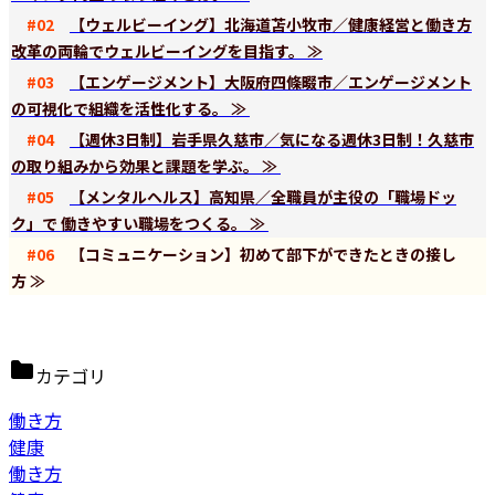
#02
【ウェルビーイング】北海道苫小牧市／健康経営と働き方
改革の両輪でウェルビーイングを目指す。 ≫
#03
【エンゲージメント】大阪府四條畷市／エンゲージメント
の可視化で組織を活性化する。 ≫
#04
【週休3日制】岩手県久慈市／気になる週休3日制！久慈市
の取り組みから効果と課題を学ぶ。 ≫
#05
【メンタルヘルス】高知県／全職員が主役の「職場ドッ
ク」で 働きやすい職場をつくる。 ≫
#06
【コミュニケーション】初めて部下ができたときの接し
方 ≫
カテゴリ
働き方
健康
働き方