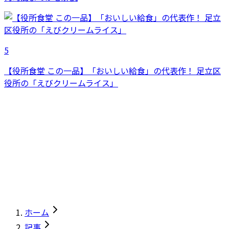
5
【役所食堂 この一品】「おいしい給食」の代表作！ 足立区
役所の「えびクリームライス」
ホーム
記事