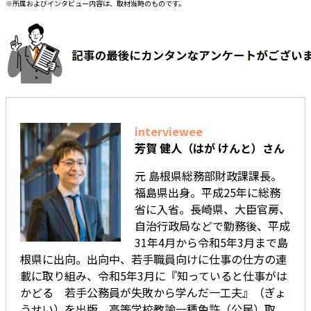
※所属およびインタビュー内容は、取材当時のものです。
interviewee
芳賀 健人（はが けんと）さん
元 島根県総務部財政課課長。
福島県出身。平成25年に総務
省に入省。長崎県、大臣官房、
自治行政局などで勤務後、平成
31年4月から令和5年3月まで島
根県に出向。出向中、若手職員向けに仕事の仕方の連
載に取り組み、令和5年3月に『知っていると仕事がは
かどる 若手公務員が失敗から学んだ一工夫』（ぎょ
うせい）を出版。高等学校教諭一種免許（公民）取