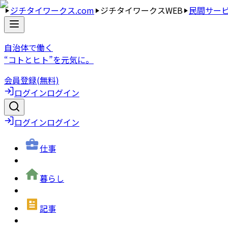
ジチタイワークス.com
ジチタイワークスWEB
民間サー
自治体で働く
“コトとヒト”を元気に。
会員登録(無料)
ログイン
ログイン
ログイン
ログイン
仕事
暮らし
記事