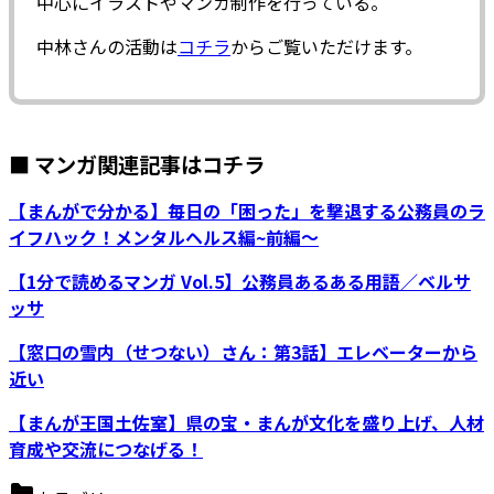
中心にイラストやマンガ制作を行っている。
中林さんの活動は
コチラ
からご覧いただけます。
■ マンガ関連記事はコチラ
【まんがで分かる】毎日の「困った」を撃退する公務員のラ
イフハック！メンタルヘルス編~前編～
【1分で読めるマンガ Vol.5】公務員あるある用語／ベルサ
ッサ
【窓口の雪内（せつない）さん：第3話】エレベーターから
近い
【まんが王国土佐室】県の宝・まんが文化を盛り上げ、人材
育成や交流につなげる！