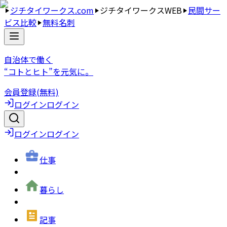
ジチタイワークス.com
ジチタイワークスWEB
民間サー
ビス比較
無料名刺
自治体で働く
“コトとヒト”を元気に。
会員登録(無料)
ログイン
ログイン
ログイン
ログイン
仕事
暮らし
記事