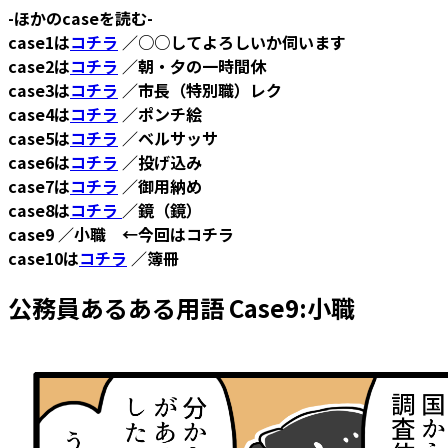
-ほかのcaseを読む-
case1は
コチラ
／○○してよろしいか伺います
case2は
コチラ
／朝・夕の一時間休
case3は
コチラ
／市長（特別職）レク
case4は
コチラ
／ポンチ絵
case5は
コチラ
／ベルサッサ
case6は
コチラ
／投げ込み
case7は
コチラ
／御用納め
case8は
コチラ
／鏡（鏡）
case9 ／小職 ←今回はコチラ
case10は
コチラ
／簿冊
公務員あるある用語 Case9:小職