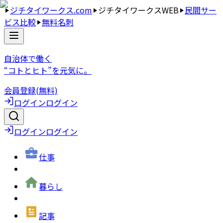
ジチタイワークス.com
ジチタイワークスWEB
民間サー
ビス比較
無料名刺
自治体で働く
“コトとヒト”を元気に。
会員登録(無料)
ログイン
ログイン
ログイン
ログイン
仕事
暮らし
記事