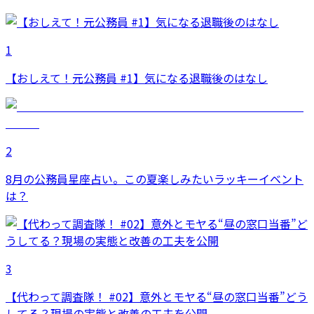
1
【おしえて！元公務員 #1】気になる退職後のはなし
2
8月の公務員星座占い。この夏楽しみたいラッキーイベント
は？
3
【代わって調査隊！ #02】意外とモヤる“昼の窓口当番”どう
してる？現場の実態と改善の工夫を公開