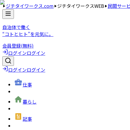
ジチタイワークス.com
ジチタイワークスWEB
民間サー
自治体で働く
“コトとヒト”を元気に。
会員登録(無料)
ログイン
ログイン
ログイン
ログイン
仕事
暮らし
記事