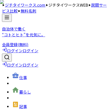
ジチタイワークス.com
ジチタイワークスWEB
民間サー
ビス比較
無料名刺
自治体で働く
“コトとヒト”を元気に。
会員登録(無料)
ログイン
ログイン
ログイン
ログイン
仕事
暮らし
記事