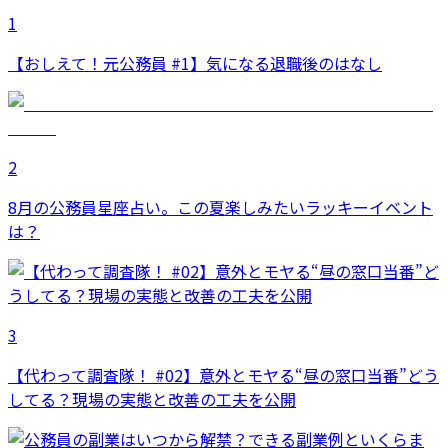
1
【おしえて！元公務員 #1】気になる退職後のはなし
2
8月の公務員星座占い。この夏楽しみたいラッキーイベント
は？
3
【代わって調査隊！ #02】意外とモヤる“昼の窓口当番”どう
してる？現場の実態と改善の工夫を公開