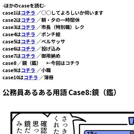
-ほかのcaseを読む-
case1は
コチラ
／○○してよろしいか伺います
case2は
コチラ
／朝・夕の一時間休
case3は
コチラ
／市長（特別職）レク
case4は
コチラ
／ポンチ絵
case5は
コチラ
／ベルサッサ
case6は
コチラ
／投げ込み
case7は
コチラ
／御用納め
case8 ／鏡（鑑） ←今回はコチラ
case9は
コチラ
／小職
case10は
コチラ
／簿冊
公務員あるある用語 Case8:鏡（鑑）