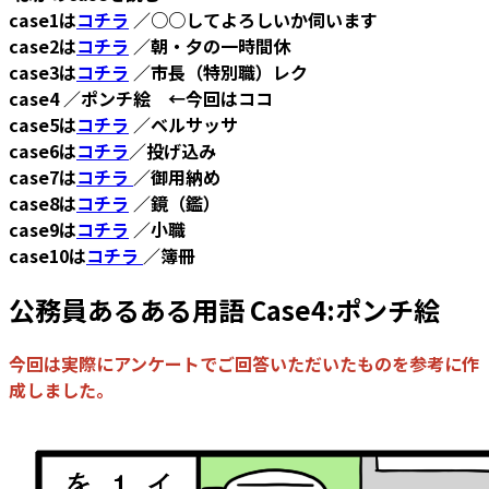
case1は
コチラ
／○○してよろしいか伺います
case2は
コチラ
／朝・夕の一時間休
case3は
コチラ
／市長（特別職）レク
case4 ／ポンチ絵 ←今回はココ
case5は
コチラ
／ベルサッサ
case6は
コチラ
／投げ込み
case7は
コチラ
／御用納め
case8は
コチラ
／鏡（鑑）
case9は
コチラ
／小職
case10は
コチラ
／簿冊
公務員あるある用語 Case4:ポンチ絵
今回は実際にアンケートでご回答いただいたものを参考に作
成しました。