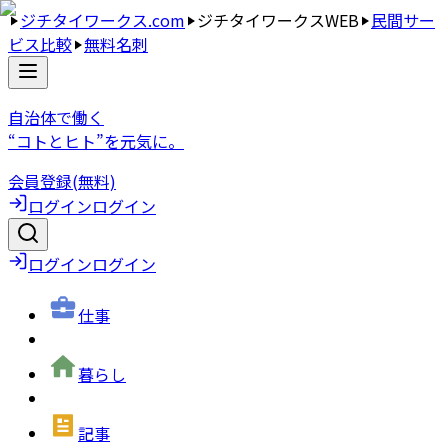
ジチタイワークス.com
ジチタイワークスWEB
民間サー
ビス比較
無料名刺
自治体で働く
“コトとヒト”を元気に。
会員登録(無料)
ログイン
ログイン
ログイン
ログイン
仕事
暮らし
記事