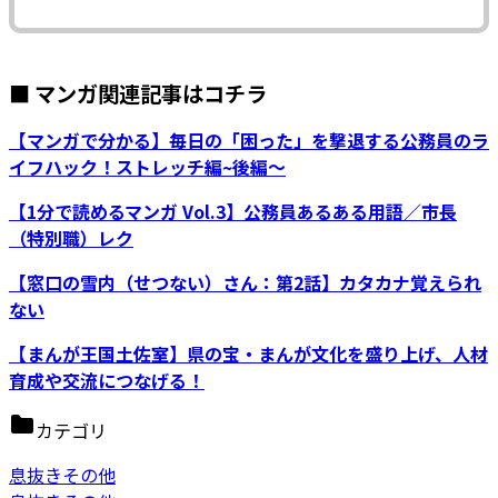
■ マンガ関連記事はコチラ
【マンガで分かる】毎日の「困った」を撃退する公務員のラ
イフハック！ストレッチ編~後編～
【1分で読めるマンガ Vol.3】公務員あるある用語／市長
（特別職）レク
【窓口の雪内（せつない）さん：第2話】カタカナ覚えられ
ない
【まんが王国土佐室】県の宝・まんが文化を盛り上げ、人材
育成や交流につなげる！
カテゴリ
息抜きその他