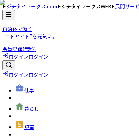
ジチタイワークス.com
ジチタイワークスWEB
民間サー
自治体で働く
“コトとヒト”を元気に。
会員登録(無料)
ログイン
ログイン
ログイン
ログイン
仕事
暮らし
記事