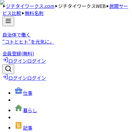
ジチタイワークス.com
ジチタイワークスWEB
民間サー
ビス比較
無料名刺
自治体で働く
“コトとヒト”を元気に。
会員登録(無料)
ログイン
ログイン
ログイン
ログイン
仕事
暮らし
記事