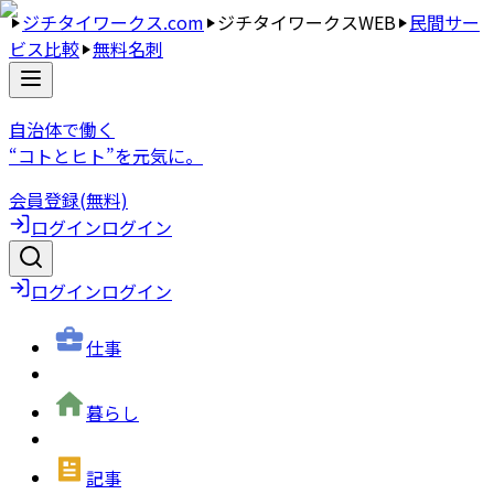
ジチタイワークス.com
ジチタイワークスWEB
民間サー
ビス比較
無料名刺
自治体で働く
“コトとヒト”を元気に。
会員登録(無料)
ログイン
ログイン
ログイン
ログイン
仕事
暮らし
記事