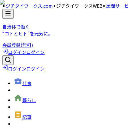
ジチタイワークス.com
ジチタイワークスWEB
民間サー
自治体で働く
“コトとヒト”を元気に。
会員登録(無料)
ログイン
ログイン
ログイン
ログイン
仕事
暮らし
記事