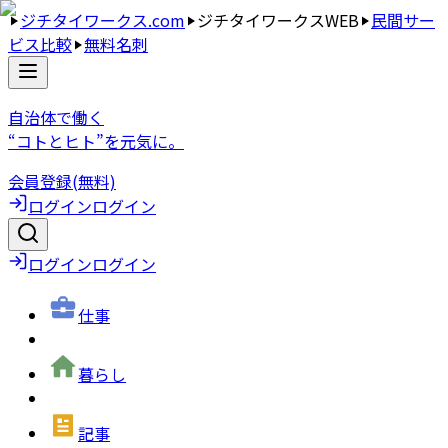
ジチタイワークス.com
ジチタイワークスWEB
民間サー
ビス比較
無料名刺
自治体で働く
“コトとヒト”を元気に。
会員登録(無料)
ログイン
ログイン
ログイン
ログイン
仕事
暮らし
記事