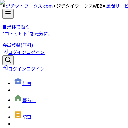
ジチタイワークス.com
ジチタイワークスWEB
民間サー
自治体で働く
“コトとヒト”を元気に。
会員登録(無料)
ログイン
ログイン
ログイン
ログイン
仕事
暮らし
記事