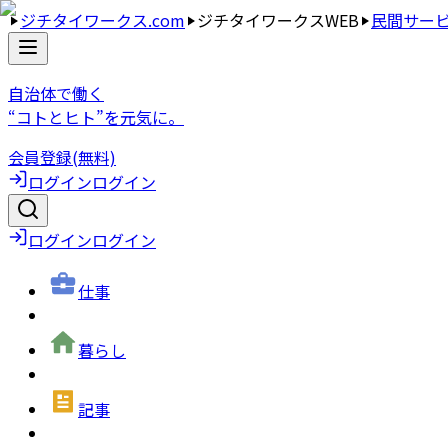
ジチタイワークス.com
ジチタイワークスWEB
民間サー
自治体で働く
“コトとヒト”を元気に。
会員登録(無料)
ログイン
ログイン
ログイン
ログイン
仕事
暮らし
記事